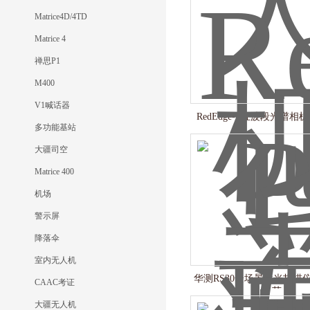
Matrice4D/4TD
Matrice 4
禅思P1
M400
V1喊话器
RedEdge-P五波段光谱
多功能基站
大疆司空
Matrice 400
机场
警示屏
降落伞
室内无人机
华测RS30全场景激光扫描
CAAC考证
节
大疆无人机