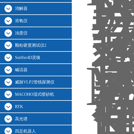
消解器
溶氧仪
浊度仪
颗粒硬度测试仪2
Sniffer4D灵嗅
喊话器
威脉VLP2管线探测仪
MACOHO湿式喷砂机
RTK
高光谱
四足机器人