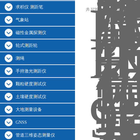
舰80kg载重9分钟
求积仪 测距笔
共 3239 条记录，当前 45 / 155 
气象站
磁性金属探测仪
轮式测距轮
测绳
手持激光测距仪
颗粒硬度测试仪
土壤硬度测试仪
大地测量设备
GNSS
管道三维姿态测量仪