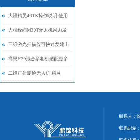
大疆精灵4RTK操作说明 使用
性能
大疆经纬M30T无人机风力发
电设备巡检案例
三维激光扫描仪可快速复建出
云模型
禅思H20混合多相机适配更多
领域
二维正射测绘无人机 精灵
4RTK
联系人：
联系邮箱：51