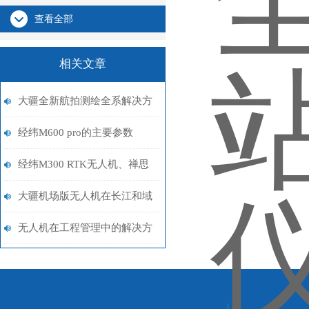
查看全部
相关文章
大疆全新航拍测绘全系解决方
案——禅思L1
经纬M600 pro的主要参数
经纬M300 RTK无人机、禅思
H20云台
大疆机场版无人机在长江和域
的应用
无人机在工程管理中的解决方
案