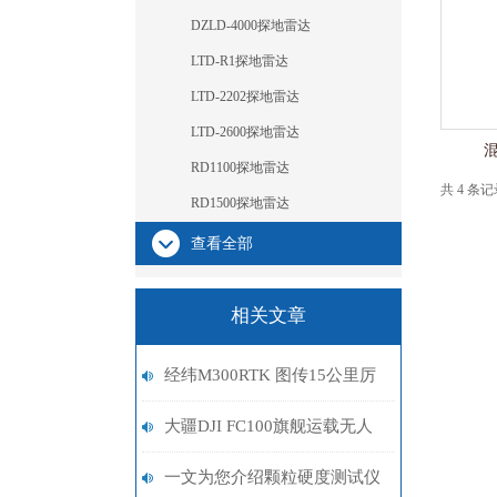
DZLD-4000探地雷达
LTD-R1探地雷达
LTD-2202探地雷达
LTD-2600探地雷达
混
RD1100探地雷达
共 4 条
RD1500探地雷达
查看全部
相关文章
经纬M300RTK 图传15公里厉
害吗？
大疆DJI FC100旗舰运载无人
机
一文为您介绍颗粒硬度测试仪