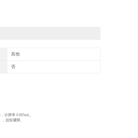
其他
否
，分辨率 0.005mL。
），扭矩骤降。