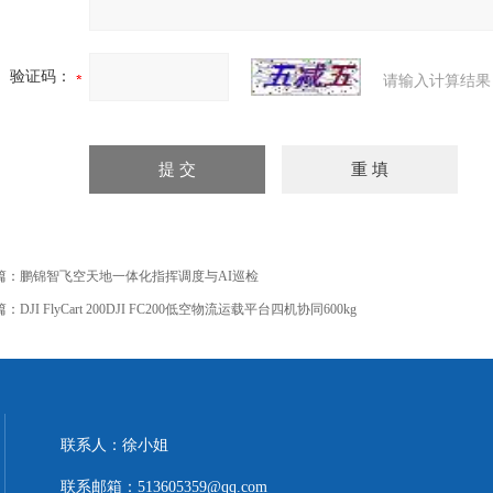
验证码：
请输入计算结果
篇：
鹏锦智飞空天地一体化指挥调度与AI巡检
篇：
DJI FlyCart 200DJI FC200低空物流运载平台四机协同600kg
联系人：徐小姐
联系邮箱：513605359@qq.com