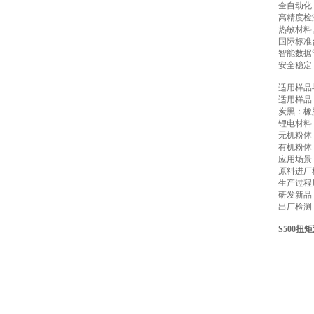
全自动化
高精度检
热敏材料
国际标准合
智能数据
安全稳定
适用样品
适用样品
炭黑：橡
锂电材料
无机粉体
有机粉体
应用场景
原料进厂
生产过程
研发新品
出厂检测
S500