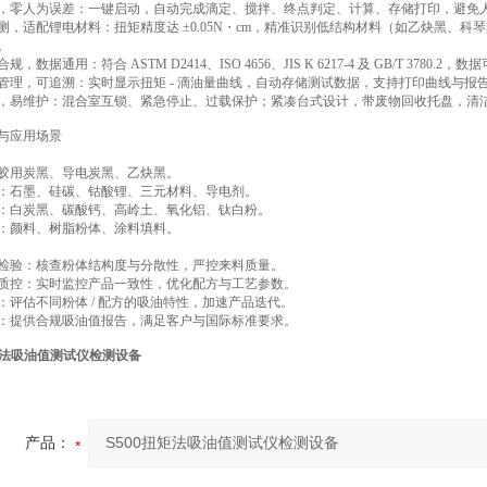
，零人为误差：一键启动，自动完成滴定、搅拌、终点判定、计算、存储打印，避免人工判断
测，适配锂电材料：扭矩精度达 ±0.05N・cm，精准识别低结构材料（如乙炔黑、
。
规，数据通用：符合 ASTM D2414、ISO 4656、JIS K 6217-4 及 GB/T 378
管理，可追溯：实时显示扭矩 - 滴油量曲线，自动存储测试数据，支持打印曲线与报告，USB
，易维护：混合室互锁、紧急停止、过载保护；紧凑台式设计，带废物回收托盘，清洁便
与应用场景
胶用炭黑、导电炭黑、乙炔黑。
：石墨、硅碳、钴酸锂、三元材料、导电剂。
：白炭黑、碳酸钙、高岭土、氧化铝、钛白粉。
：颜料、树脂粉体、涂料填料。
检验：核查粉体结构度与分散性，严控来料质量。
质控：实时监控产品一致性，优化配方与工艺参数。
：评估不同粉体 / 配方的吸油特性，加速产品迭代。
：提供合规吸油值报告，满足客户与国际标准要求。
扭矩法吸油值测试仪检测设备
产品：