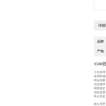
详细
品牌
产地
S50
工作原理
采用恒速
样品加载：
动态搅拌
精密滴定：
扭矩监测
终点判定：
核心优势