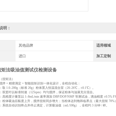
说明：
其他品牌
适用领域
进口
加工定制
0扭矩法吸油值测试仪检测设备
（扭矩法）
搅拌 + 精密滴定 + 智能扭矩识别一体化设计，全程自动化：
取 1.0–200g（标准 20g）粉体置入恒温混合室（20–26℃，±0.1℃）。
：双桨叶以标准转速（125rpm）均匀搅拌，保证粉体与油液充分混合。
高精度计量泵以 1–8mL/min 速率滴加 DBP/DOP/NMP 等测试油，滴油精度 ±0.5% FS
：粉体吸油后黏度上升，搅拌扭矩同步增大；当粉体达到饱和临界点（最大扭矩 70%
系统自动识别终点并停止滴定，计算吸油值（mL/100g），全程约 3 分钟 / 样。