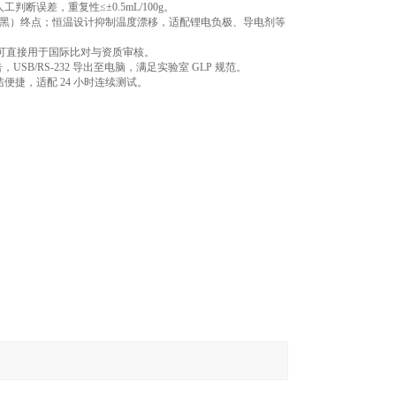
误差，重复性≤±0.5mL/100g。
科琴黑）终点；恒温设计抑制温度漂移，适配锂电负极、导电剂等
0.2，数据可直接用于国际比对与资质审核。
/RS-232 导出至电脑，满足实验室 GLP 规范。
捷，适配 24 小时连续测试。