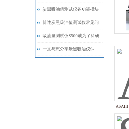
值测试仪各部件的功能特点介
炭黑吸油值测试仪各功能模块
绍
的协同设计分享
简述炭黑吸油值测试仪常见问
题的诊断与解决方法
吸油量测试仪S500成为了科研
与生产中重要的技术支撑
一文与您分享炭黑吸油仪S-
500的各组成部件功能特点
ASAH