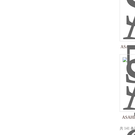
ASAHI
ASAH
共 141 