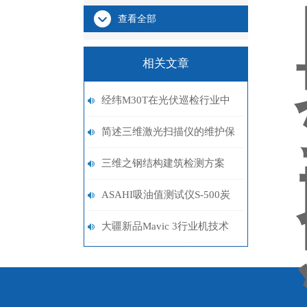
查看全部
相关文章
经纬M30T在光伏巡检行业中
的应用
简述三维激光扫描仪的维护保
养方法
三维之钢结构建筑检测方案
ASAHI吸油值测试仪S-500炭
黑粉末测试前使用备
大疆新品Mavic 3行业机技术
参数