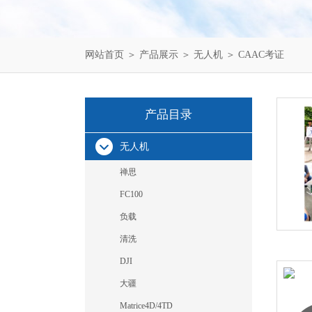
网站首页
＞
产品展示
＞
无人机
＞
CAAC考证
产品目录
无人机
禅思
FC100
负载
清洗
DJI
大疆
Matrice4D/4TD