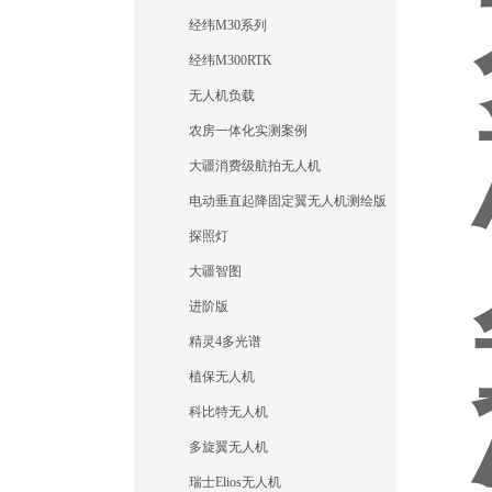
经纬M30系列
经纬M300RTK
无人机负载
农房一体化实测案例
大疆消费级航拍无人机
电动垂直起降固定翼无人机测绘版
探照灯
大疆智图
进阶版
精灵4多光谱
植保无人机
科比特无人机
多旋翼无人机
瑞士Elios无人机