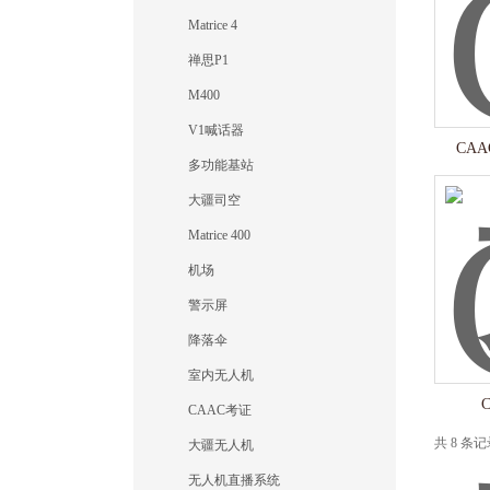
Matrice 4
禅思P1
M400
V1喊话器
CA
多功能基站
大疆司空
Matrice 400
机场
警示屏
降落伞
室内无人机
CAAC考证
共 8 条
大疆无人机
无人机直播系统