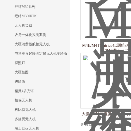
经纬M30系列
经纬M300RTK
无人机负载
农房一体化实测案例
大疆消费级航拍无人机
M4E/M4TMatrice4E测绘/Ma
像行业无人机
电动垂直起降固定翼无人机测绘版
探照灯
大疆智图
进阶版
精灵4多光谱
植保无人机
科比特无人机
大疆EV50纯电复合翼无人
多旋翼无人机
主航线
共 1213 条记录，当前 1 / 81 
瑞士Elios无人机