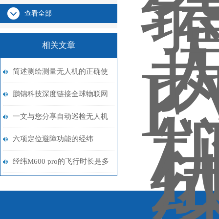
查看全部
相关文章
简述测绘测量无人机的正确使
用方法
鹏锦科技深度链接全球物联网
生态，智慧校园与全域安全方
一文与您分享自动巡检无人机
案引关注！
系统的正确使用步骤
六项定位避障功能的经纬
M300 RTK
经纬M600 pro的飞行时长是多
少？