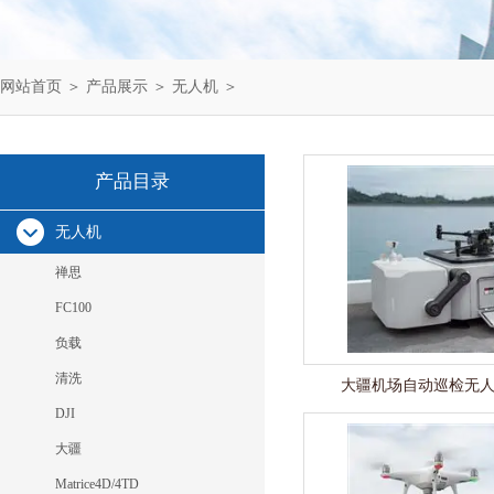
网站首页
＞
产品展示
＞
无人机
＞
产品目录
无人机
禅思
FC100
负载
清洗
大疆机场自动巡检无
DJI
大疆
Matrice4D/4TD