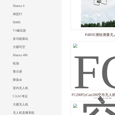
Matrice 4
禅思P1
M400
V1喊话器
P4RSE测绘测量无
多功能基站
大疆司空
Matrice 400
机场
警示屏
降落伞
室内无人机
FC200FlyCart200空吊无
CAAC考证
运智能消摆
大疆无人机
无人机直播系统