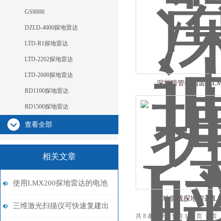
GS8000
DZLD-4000探地雷达
LTD-R1探地雷达
LTD-2202探地雷达
LTD-2600探地雷达
深圳暗管探地雷达LMX
RD1100探地雷达
RD1500探地雷达
查看全部
相关文章
使用LMX200探地雷达的电池
埋地管线探地雷达 LM
注意事项
三维激光扫描仪可快速复建出
共 8 条记录，当前 1 / 1 页 