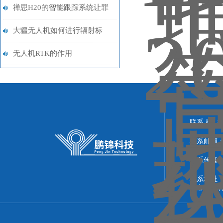
云模型
禅思H20的智能跟踪系统让罪
犯无处藏匿
大疆无人机如何进行辐射标
定？
无人机RTK的作用
联系人：
联系邮箱：51
联系传真：86
联系地址：
圳市鹏锦