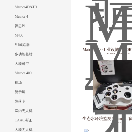
Matrice4D/4TD
Matrice 4
禅思P1
M400
V1喊话器
Matrice 400工业设施M40
多功能基站
系统远程清洁
大疆司空
Matrice 400
机场
警示屏
降落伞
室内无人机
生态水环境监测Altum‑P
CAAC考证
相机
大疆无人机