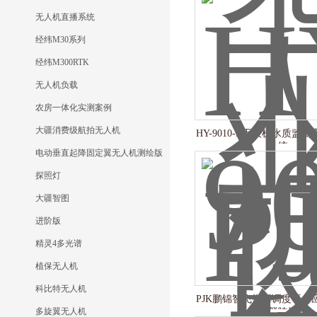
无人机直播系统
经纬M30系列
经纬M300RTK
无人机负载
农房一体化实测案例
大疆消费级航拍无人机
HY-9010-L无人机水质监
统
电动垂直起降固定翼无人机测绘版
探照灯
大疆智图
进阶版
精灵4多光谱
植保无人机
科比特无人机
PJK鹏锦智飞指挥调度平台
多旋翼无人机
群响应