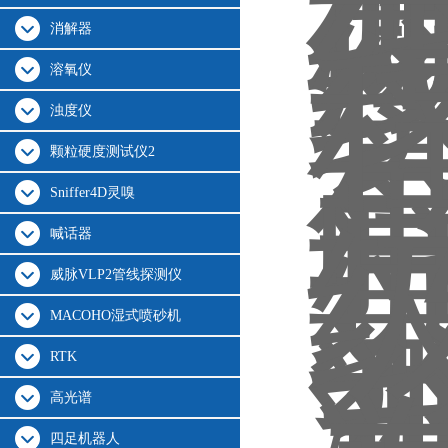
消解器
溶氧仪
浊度仪
颗粒硬度测试仪2
Sniffer4D灵嗅
喊话器
威脉VLP2管线探测仪
MACOHO湿式喷砂机
RTK
高光谱
四足机器人