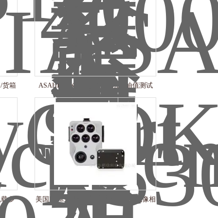
空吊/货箱
ASAHI SOKENS500扭矩法吸油值测试
仪-炭黑分析仪
道机载多
美国MicaSense Altum-PT多光谱热成像相
机