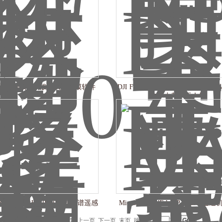
图旗舰版高斯泼溅实景建模软件
DJI FlyCart 200大疆FlyCart200
平台
农林大载重无人机
人机挂载HY-9010-L高光谱遥感
MicaSenseRedEdge-P Dual十通
相机
光谱成像系统
 条记录，当前 17 / 154 页
首页
上一页
下一页
末页
跳转到第
页