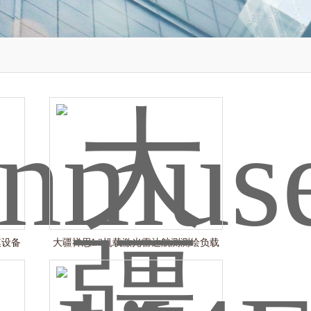
模设备
大疆禅思L3机载激光雷达航测测绘负载