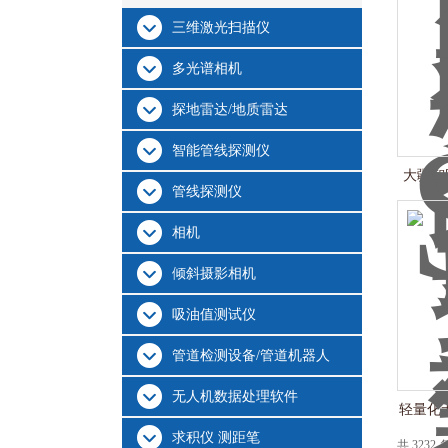
三维激光扫描仪
多光谱相机
探地雷达/地质雷达
智能管线探测仪
大疆智
管线探测仪
相机
倾斜摄影相机
吸油值测试仪
管道检测设备/管道机器人
无人机数据处理软件
轻量化无
求积仪 测距笔
共 3232