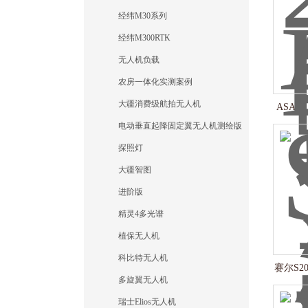
经纬M30系列
经纬M300RTK
无人机负载
农房一体化实测案例
大疆消费级航拍无人机
ASAH
电动垂直起降固定翼无人机测绘版
探照灯
大疆智图
进阶版
精灵4多光谱
植保无人机
科比特无人机
赛尔S
多旋翼无人机
瑞士Elios无人机