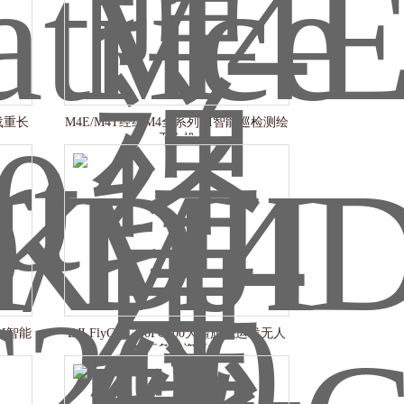
机载重长
M4E/M4T经纬M4全系列AI智能巡检测绘
无人机
I智能
DJI FlyCart 200FC200大疆旗舰运载无人
机应急物资运输