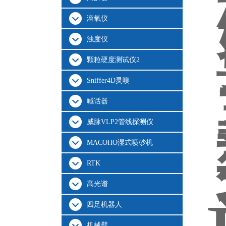
溶氧仪
浊度仪
颗粒硬度测试仪2
Sniffer4D灵嗅
喊话器
威脉VLP2管线探测仪
MACOHO湿式喷砂机
RTK
高光谱
四足机器人
机械臂