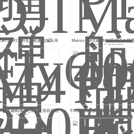
lyCart 200FC200无人机多机编队吊
Matrice 400大疆M400工业无人
运
续航电力巡检测绘
/M4D大疆机场3无人机行业自动巡
PJK鹏锦智飞无人机指挥调度平台A
检套装
巡检系统