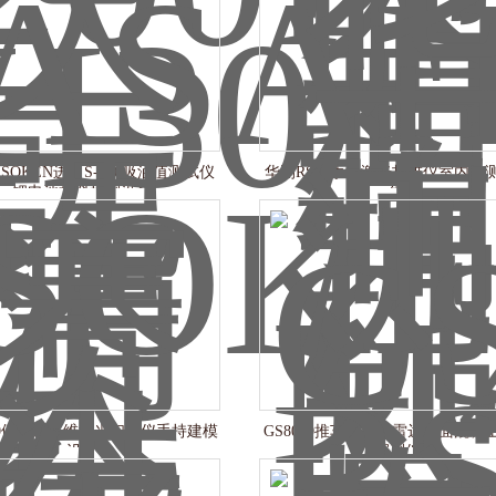
I SOKEN进口S-500吸油值测试仪
华测RS10手持激光扫描仪室内外
锂电池材料检测设备
统
20便携式三维激光扫描仪手持建模
GS8000推车式探地雷达路面混凝
设备
探测仪