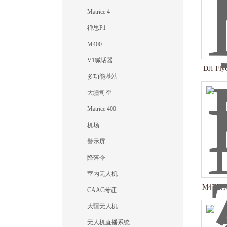
Matrice 4
禅思P1
M400
V1喊话器
DJI F
多功能基站
大疆司空
Matrice 400
机场
警示屏
降落伞
室内无人机
M4TD
CAAC考证
大疆无人机
无人机直播系统