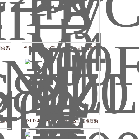
测绘系
华测导航RS30手持SLAM扫描仪测量系
统
土钢筋
DZLD-4000推车式地质雷达工程地质勘
察设备