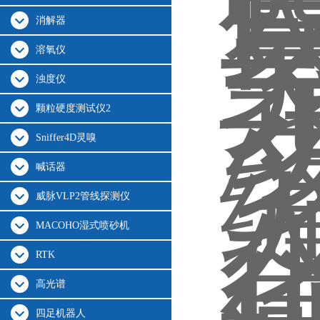
消解器
溶氧仪
浊度仪
颗粒硬度测试仪2
Sniffer4D灵嗅
喊话器
威脉VLP2管线探测仪
MACOHO湿式喷砂机
RTK
高光谱
四足机器人