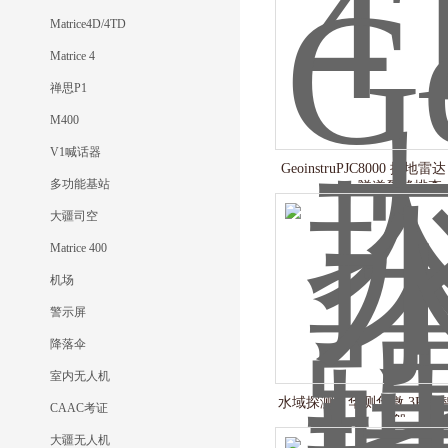
Matrice4D/4TD
Matrice 4
禅思P1
M400
V1喊话器
GeoinstruPJC8000 探
多功能基站
隧道裂缝排查
大疆司空
Matrice 400
机场
警示屏
降落伞
室内无人机
水域探测：华测华微 3Pro
CAAC考证
船
大疆无人机