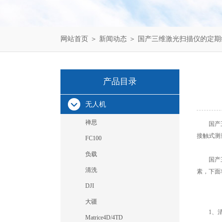
网站首页
＞
新闻动态
＞ 国产三维激光扫描仪的定
产品目录
无人机
禅思
国产三维
接触式测
FC100
负载
国产
清洗
素，下面
DJI
大疆
1、清
Matrice4D/4TD