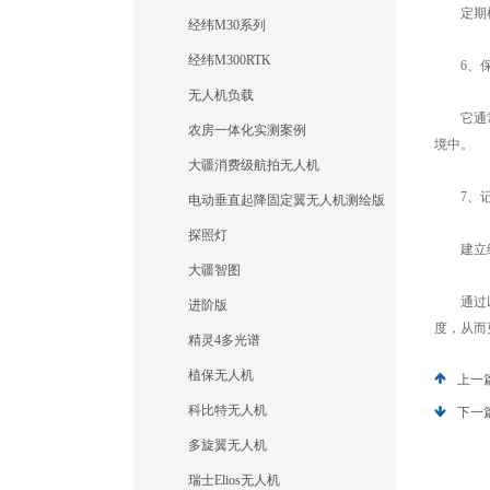
定期检查
经纬M30系列
经纬M300RTK
6、保
无人机负载
它通常对
农房一体化实测案例
境中。
大疆消费级航拍无人机
7、记
电动垂直起降固定翼无人机测绘版
探照灯
建立维护
大疆智图
通过以上
进阶版
度，从而
精灵4多光谱
植保无人机
上一
科比特无人机
下一
多旋翼无人机
瑞士Elios无人机