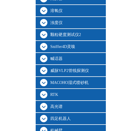
溶氧仪
浊度仪
颗粒硬度测试仪2
Sniffer4D灵嗅
喊话器
威脉VLP2管线探测仪
MACOHO湿式喷砂机
RTK
高光谱
四足机器人
机械臂