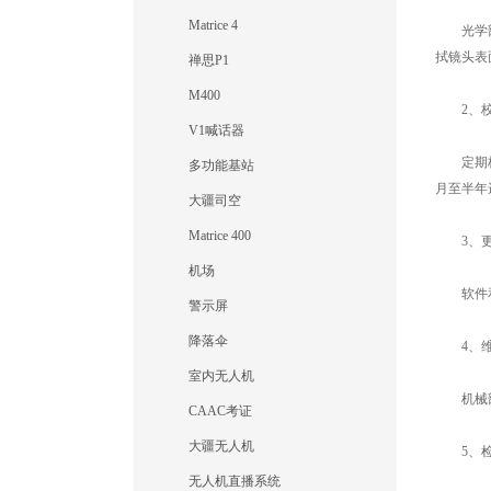
Matrice 4
光学部件
拭镜头表
禅思P1
M400
2、校
V1喊话器
定期校准
多功能基站
月至半年
大疆司空
Matrice 400
3、更
机场
软件和固
警示屏
降落伞
4、维
室内无人机
机械部件
CAAC考证
大疆无人机
5、检
无人机直播系统