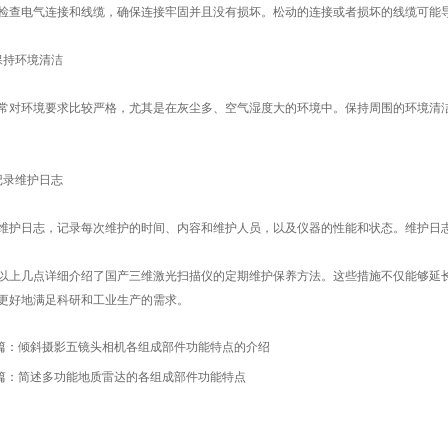
电气连接和线缆，确保连接牢固并且没有损坏。松动的连接或者损坏的线缆可能导
持环境清洁
环境要求比较严格，尤其是在灰尘多、空气湿度大的环境中。保持周围的环境清洁
录维护日志
日志，记录每次维护的时间、内容和维护人员，以及仪器的性能和状态。维护日志
几点详细介绍了国产三维激光扫描仪的定期维护保养方法。这些措施不仅能够延长
更好地满足科研和工业生产的需求。
篇：
倾斜摄影五镜头相机各组成部件功能特点的介绍
篇：
简述多功能地质雷达的各组成部件功能特点