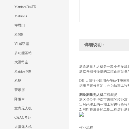
Matrice4D/4TD
Matrice 4
禅思P1
M400
V1喊话器
详细说明：
多功能基站
大疆司空
测绘测量无人机是一款小型多旋
Matrice 400
测软件则可提供的二维正射影像
机场
DJI 大疆行业应用合作伙伴
到用户充分肯定，并为后期工程
警示屏
测绘测量无人机
工程概况
降落伞
测区是位于济南市东部的校公寓，
1. 对已竣工的一期工程进行验
室内无人机
2. 对即将展开的二期工程进行
CAAC考证
大疆无人机
作业流程