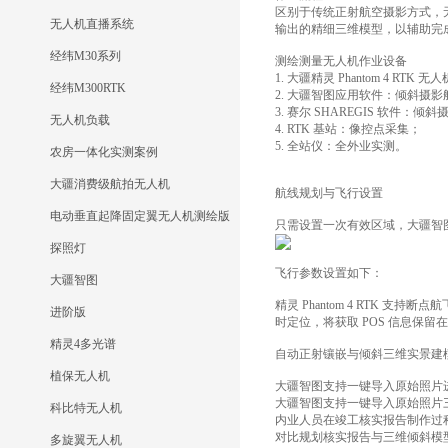
区别于传统正射航空摄影方式，
无人机直播系统
输出的精细三维模型，以辅助完成
经纬M30系列
测绘测量无人机
作业设备
1. 大疆精灵 Phantom 4 RT
经纬M300RTK
2. 大疆智图应用软件：倾斜摄
3. 赛尔 SHAREGIS 软件：倾
无人机负载
4. RTK 基站：像控点采集；
5. 全站仪：全外业实测。
农房一体化实测案例
大疆消费级航拍无人机
航线规划与飞行设置
电动垂直起降固定翼无人机测绘版
只需设置一次有效区域，大疆智图
探照灯
飞行参数设置如下：
大疆智图
精灵 Phantom 4 RTK 支
进阶版
时定位，将获取 POS 信息保留在照
精灵4多光谱
自动正射镶嵌与倾斜三维实景建
植保无人机
大疆智图支持一键导入原始照片进
大疆智图支持一键导入原始照片三
科比特无人机
内业人员在竣工核实报告制作过
对比规划核实报告与三维倾斜模
多旋翼无人机