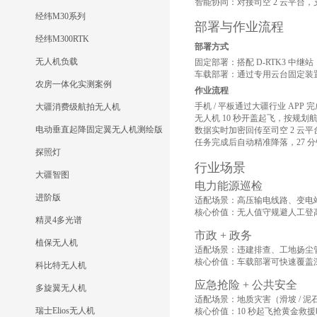
智能协同：对接司空 2 云平台，
经纬M30系列
部署与作业流程
经纬M300RTK
部署方式
无人机负载
固定部署：搭配 D-RTK3 
车载部署：通过专用云台固定装
农房一体化实测案例
作业流程
手机 / 平板通过大疆行业 APP
大疆消费级航拍无人机
无人机 10 秒开盖起飞，按规
电动垂直起降固定翼无人机测绘版
数据实时加密回传至司空 2 云
任务完成后自动精准降落，27 
探照灯
行业场景
大疆智图
电力能源巡检
进阶版
适配场景：高压输电线路、变电
核心价值：无人值守规避人工登高
精灵4多光谱
市政 + 政务
植保无人机
适配场景：违建排查、工地扬尘
核心价值：车载部署可快速覆盖
科比特无人机
应急抢险 + 公共安全
多旋翼无人机
适配场景：地质灾害（滑坡 / 
瑞士Elios无人机
核心价值：10 秒起飞抢黄金救