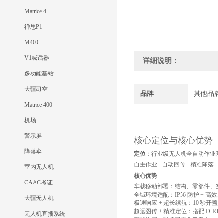
Matrice 4
禅思P1
M400
V1喊话器
详细说明：
多功能基站
大疆司空
品牌
其他品
Matrice 400
机场
警示屏
核心定位与核心优势
降落伞
定位
：行业级无人机全自动作业基站，支
自主作业 - 自动回传 - 精准降落
室内无人机
核心优势
CAAC考证
车载移动部署：结构、零部件、
全域环境适配：IP56 防护 + 高效
大疆无人机
极速响应 + 超长续航：10 秒开盖
超远图传 + 精准定位：搭配 D-
无人机直播系统