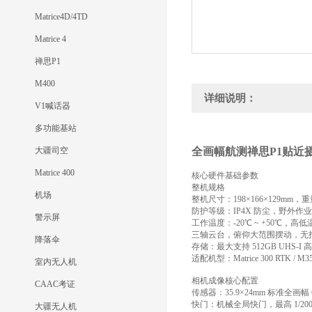
Matrice4D/4TD
Matrice 4
禅思P1
M400
详细说明：
V1喊话器
多功能基站
大疆司空
全画幅航测禅思P1贴近
Matrice 400
核心硬件基础参数
整机规格
机场
整机尺寸：198×166×129mm，重
防护等级：IP4X 防尘，野外作
警示屏
工作温度：-20℃ ~ +50℃，
三轴云台，俯仰大范围摆动，无
降落伞
存储：最大支持 512GB UHS-I 高
适配机型：Matrice 300 RTK / M
室内无人机
相机成像核心配置
CAAC考证
传感器：35.9×24mm 标准全画
快门：机械全局快门，最高 1/200
大疆无人机