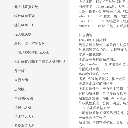
连拍速度：最短 0.7 秒连续拍照
同步技术：TimeSync2.0
无人机直播系统
三款可换专业定焦镜头（DL 卡
经纬M30系列
24mm F2.8：84° 超大广
35mm F2.8：63.5° 均衡
经纬M300RTK
50mm F2.8：46.8° 长
无人机负载
特色功能
智能摆动倾斜摄影
农房一体化实测案例
无需多镜头硬件，单云台自动多
数量精简 20%-50%，大幅
大疆消费级航拍无人机
航测正射成果图
厘米级免像控高精度测绘
电动垂直起降固定翼无人机测绘版
依托 TimeSync2.0 实时
平面绝对精度：3cm
探照灯
高程绝对精度：5cm
满足 1:500 地籍确权、国土
大疆智图
全场景多模式航测任务
正射影像任务：垂直向下拍摄，生
进阶版
智能倾斜建模：自动多角度摆动，生
精灵4多光谱
贴近摄影测量：搭配 50mm 
带状线性航测：公路、河道、电
植保无人机
PPK 后处理数据支持
自动存储原始 GNSS 观测文
科比特无人机
一体化数据工作流
拍摄照片内嵌精准坐标、高度、
多旋翼无人机
动化。