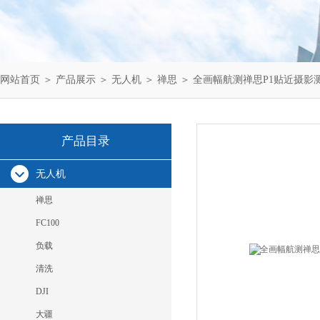
网站首页
＞
产品展示
＞
无人机
＞
禅思
＞ 全画幅航测禅思P1贴近摄影
产品目录
无人机
禅思
FC100
负载
清洗
DJI
大疆