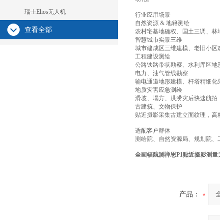
瑞士Elios无人机
行业应用场景
自然资源 & 地籍测绘
查看全部
农村宅基地确权、国土三调、林地
智慧城市实景三维
城市建成区三维建模、老旧小区
工程建设测绘
公路铁路带状勘察、水利库区地
电力、油气管线勘察
输电通道地形建模、杆塔精细化采
地质灾害应急测绘
滑坡、塌方、洪涝灾后快速航拍
古建筑、文物保护
贴近摄影采集古建立面纹理，高
适配客户群体
测绘院、自然资源局、规划院、
全画幅航测禅思P1贴近摄影测量
产品：