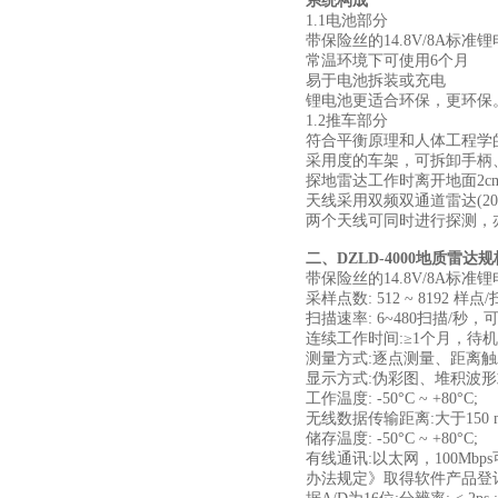
系统构成
1.1电池部分
带保险丝的14.8V/8A标准
常温环境下可使用6个月
易于电池拆装或充电
锂电池更适合环保，更环保
1.2推车部分
符合平衡原理和人体工程学
采用度的车架，可拆卸手柄
探地雷达工作时离开地面2c
天线采用双频双通道雷达(20
两个天线可同时进行探测，
二、DZLD-4000地质雷达
带保险丝的14.8V/8A标准锂电
采样点数: 512 ~ 8192 样
扫描速率: 6~480扫描/秒，可
连续工作时间:≥1个月，待机≥
测量方式:逐点测量、距离触
显示方式:伪彩图、堆积波形
工作温度: -50°C ~ +80°C;
无线数据传输距离:大于150 
储存温度: -50°C ~ +80°C;
有线通讯:以太网，100Mbp
办法规定》取得软件产品登记