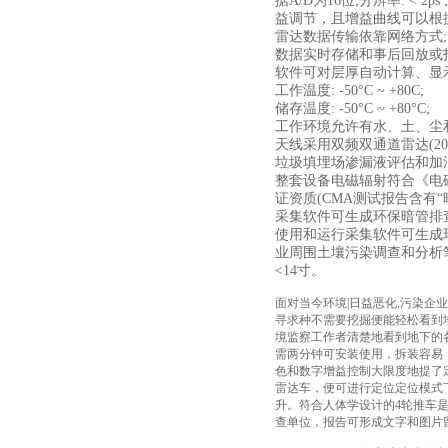
据A/D为16位;分辨率: 
益调节，且增益曲线可以根
雷达数据传输依靠网络方式;
数据实时存储和事后回放或
软件可对层厚自动计算、显
工作温度: -50°C ~ +80C;
储存温度: -50°C ~ +80°C;
工作环境允许有水、土、尘
天线采用双频双通道雷达(200
垃圾填埋场渗漏液评估和加
整套设备电磁辐射符合《电磁
证资质(CMA测试报告含有“
采集软件可生成环保暗管排
使用和运行采集软件可生成
业周围土壤污染调查和分析笔记本电
<14寸。
面对当今环境|日益恶化,污染
寻求种不需要挖掘便能轻松看到
境监察工作者清楚地看到地下的
需两分钟可安装使用，拆装容易
色和数字增益控制大限度地提了
雷达车，便可进行定位定位模式
升。符合人体学设计的4轮推车是
查单位，报告可形成文字和图片