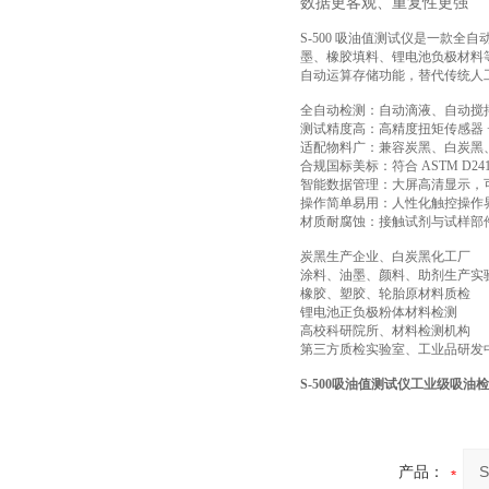
数据更客观、重复性更强
S-500 吸油值测试仪是一款全自
墨、橡胶填料、锂电池负极材料
自动运算存储功能，替代传统人
全自动检测：自动滴液、自动搅
测试精度高：高精度扭矩传感器 
适配物料广：兼容炭黑、白炭黑
合规国标美标：符合 ASTM D2
智能数据管理：大屏高清显示，
操作简单易用：人性化触控操作
材质耐腐蚀：接触试剂与试样部件
炭黑生产企业、白炭黑化工厂
涂料、油墨、颜料、助剂生产实
橡胶、塑胶、轮胎原材料质检
锂电池正负极粉体材料检测
高校科研院所、材料检测机构
第三方质检实验室、工业品研发
S-500吸油值测试仪工业级吸油
产品：