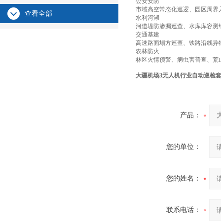
公安安防
市域高空常态化巡逻、园区周界
查看全部
水利河湖
河道堤防渗漏巡查、水库库容测
交通基建
高速路面塌方巡查、铁路沿线异
农林防火
林区火情预警、病虫害普查、荒
大疆机场3无人机行业自动巡检
产品：
您的单位：
您的姓名：
联系电话：