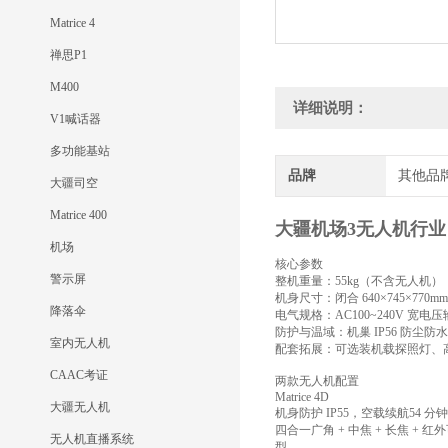
Matrice 4
禅思P1
M400
详细说明：
V1喊话器
多功能基站
品牌
其他品
大疆司空
Matrice 400
大疆机场3无人机行
机场
核心参数
警示屏
整机重量：55kg（不含无人机
机身尺寸：闭合 640×745×770m
降落伞
电气规格：AC100~240V 宽
防护与温域：机巢 IP56 防尘
室内无人机
配套拓展：可选装机载探照灯、
CAAC考证
两款无人机配置
Matrice 4D
大疆无人机
机身防护 IP55，空载续航54 分钟
四合一广角 + 中焦 + 长焦
无人机直播系统
型。