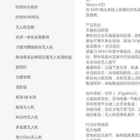
Matrice 4TD
经纬M30系列
在 M4D 镜头基础上搭载红外
急搜救。
经纬M300RTK
产品亮点
无人机负载
车载机动部署
整机经过全车颠簸振动实测，搭
农房一体化实测案例
事故可整车奔赴现场，落地 10
超远图传 + 灵活选址
大疆消费级航拍无人机
搭载 D-RTK3 外置中继基
站、野外简易水泥墩均可快速固
电动垂直起降固定翼无人机测绘版
全自动化无人值守
探照灯
极速响应：云端下发任务，机巢 10
全流程自主：自动规划航线→自主
大疆智图
航自动入舱充电，全程无需人员
数据闭环：巡检数据实时回传司空
进阶版
软件系统：司空 2（FlightHub
精灵4多光谱
云端远程管控：异地电脑 / 平
原有智慧平台做二次开发集成；
植保无人机
智能功能：自定义电子禁飞区、
操控备选：无人机脱离机巢时，可用 
科比特无人机
行业应用场景
多旋翼无人机
电力电网
变电站定点值守、输电线路通道
瑞士Elios无人机