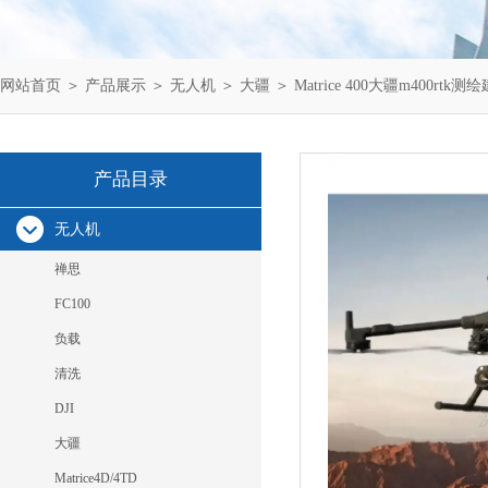
网站首页
＞
产品展示
＞
无人机
＞
大疆
＞ Matrice 400大疆m400rt
产品目录
无人机
禅思
FC100
负载
清洗
DJI
大疆
Matrice4D/4TD