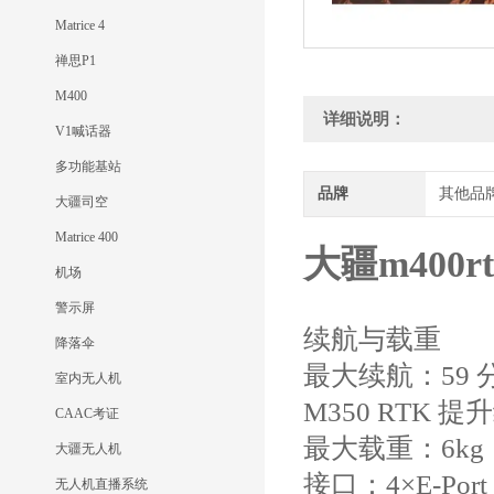
Matrice 4
禅思P1
M400
详细说明：
V1喊话器
多功能基站
品牌
其他品
大疆司空
Matrice 400
大疆m400
机场
警示屏
续航与载重
降落伞
最大续航：59 
室内无人机
M350 RTK 提
CAAC考证
最大载重：6kg
大疆无人机
接口：4×E-Po
无人机直播系统