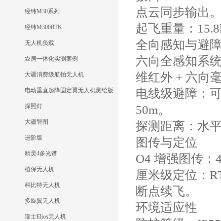
点云同步输出
经纬M30系列
起飞重量：15.8k
经纬M300RTK
全向感知与避
无人机负载
六向全感知系统：
农房一体化实测案例
维红外 + 六向
大疆消费级航拍无人机
电动垂直起降固定翼无人机测绘版
电线级避障：可识别
探照灯
50m。
大疆智图
探测距离：水平 /
进阶版
图传与定位
精灵4多光谱
O4 增强图传：4
植保无人机
厘米级定位：RTK+
科比特无人机
断点续飞。
多旋翼无人机
环境适应性
瑞士Elios无人机