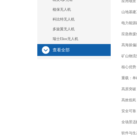
应用场景
植保无人机
山地基建
科比特无人机
电力能源
多旋翼无人机
应急救援
瑞士Elios无人机
高海拔偏
查看全部
矿山物流
核心优势
重载：单机
高原突破
高效低耗
安全可靠
全场景适
软件与生