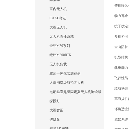
整机降落
室内无人机
动力冗余
CAAC考证
抗干扰定位
大疆无人机
无人机直播系统
多机协同：
经纬M30系列
全向防护：
经纬M300RTK
机型结构：
无人机负载
载重能力：
农房一体化实测案例
飞行性能：
大疆消费级航拍无人机
续航快充：
电动垂直起降固定翼无人机测绘版
高海拔性能：
探照灯
环境适应性
大疆智图
进阶版
感知系统：
精灵4多光谱