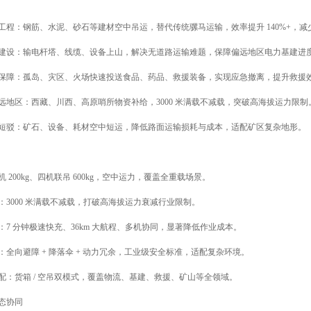
工程：钢筋、水泥、砂石等建材空中吊运，替代传统骡马运输，效率提升 140%+，减
建设：输电杆塔、线缆、设备上山，解决无道路运输难题，保障偏远地区电力基建进
保障：孤岛、灾区、火场快速投送食品、药品、救援装备，实现应急撤离，提升救援
远地区：西藏、川西、高原哨所物资补给，3000 米满载不减载，突破高海拔运力限制
短驳：矿石、设备、耗材空中短运，降低路面运输损耗与成本，适配矿区复杂地形。
 200kg、四机联吊 600kg，空中运力，覆盖全重载场景。
：3000 米满载不减载，打破高海拔运力衰减行业限制。
：7 分钟极速快充、36km 大航程、多机协同，显著降低作业成本。
：全向避障 + 降落伞 + 动力冗余，工业级安全标准，适配复杂环境。
配：货箱 / 空吊双模式，覆盖物流、基建、救援、矿山等全领域。
态协同