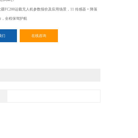
6-04-27
疆FC200运载无人机参数报价及应用场景，11 传感器 + 降落
冗余，全程保驾护航
我们
在线咨询