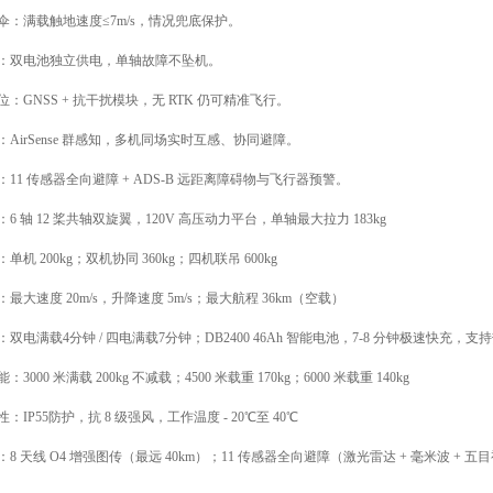
伞：满载触地速度≤7m/s，情况兜底保护。
：双电池独立供电，单轴故障不坠机。
：GNSS + 抗干扰模块，无 RTK 仍可精准飞行。
AirSense 群感知，多机同场实时互感、协同避障。
11 传感器全向避障 + ADS-B 远距离障碍物与飞行器预警。
6 轴 12 桨共轴双旋翼，120V 高压动力平台，单轴最大拉力 183kg
单机 200kg；双机协同 360kg；四机联吊 600kg
最大速度 20m/s，升降速度 5m/s；最大航程 36km（空载）
双电满载4分钟 / 四电满载7分钟；DB2400 46Ah 智能电池，7-8 分钟极速快充，支
3000 米满载 200kg 不减载；4500 米载重 170kg；6000 米载重 140kg
：IP55防护，抗 8 级强风，工作温度 - 20℃至 40℃
8 天线 O4 增强图传（最远 40km）；11 传感器全向避障（激光雷达 + 毫米波 + 五