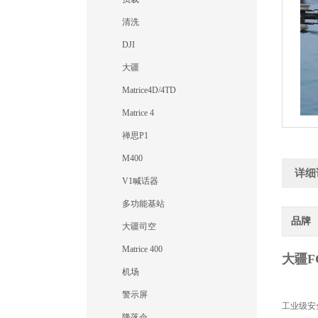
清洗
DJI
大疆
Matrice4D/4TD
Matrice 4
禅思P1
M400
详细
V1喊话器
多功能基站
品牌
大疆司空
Matrice 400
大疆F
机场
警示屏
工业级安
降落伞