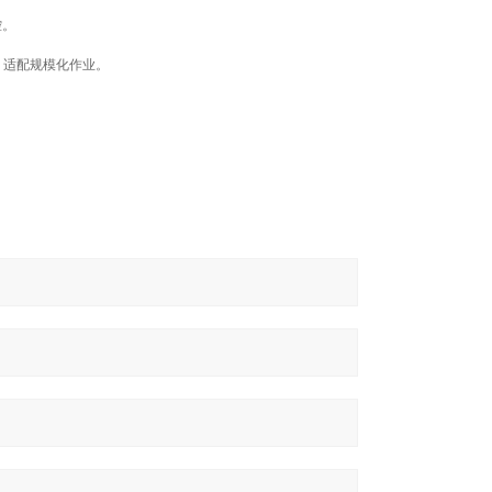
控。
消摆，适配规模化作业。