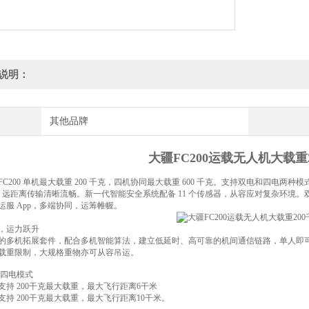
说明：
其他品牌
大疆FC200运载无人机大载重
I FC200 单机最大载重 200 千克，四机协同最大载重 600 千克。支持双电和四电两种
，远距离传输清晰流畅。新一代智能安全系统配备 11 个传感器，从容应对复杂环境。双 PS
运服 App，多端协同，运筹帷幄。
，运力跃升
的多机拓展套件，配合多机智能算法，建立低延时、高可靠的机间通信链路，单人即可同时
载重限制，大规格重物亦可从容吊运。
/四电模式
支持 200干克最大载重，最大飞行距离6干米
支持 200干克最大载重，最大飞行距离10干米。