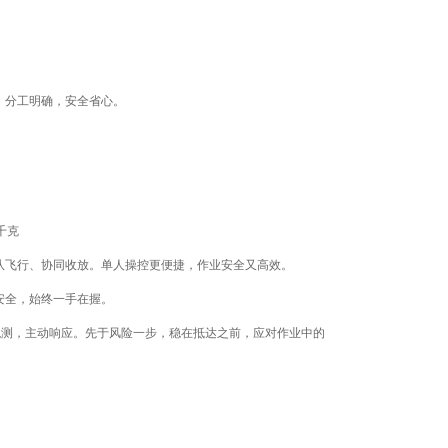
。分工明确，安全省心。
队飞行、协同收放。单人操控更便捷，作业安全又高效。
安全，始终一手在握。
实时观测，主动响应。先于风险一步，稳在抵达之前，应对作业中的