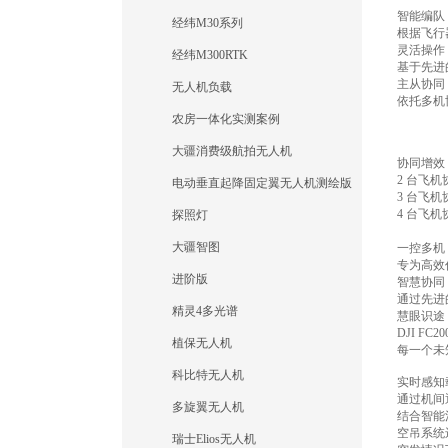
智能编队
经纬M30系列
根据飞行
灵活操作
经纬M300RTK
基于先进
主从协同
无人机负载
依托多机
农房一体化实测案例
大疆消费级航拍无人机
协同增效
2 台飞机
电动垂直起降固定翼无人机测绘版
3 台飞机
4 台飞机
探照灯
大疆智图
一控多机
专为高效
进阶版
智慧协同
通过先进
精灵4多光谱
慧眼识途
DJI 
植保无人机
每一个未
科比特无人机
实时感知
通过机间
多旋翼无人机
结合智能
空吊系统
瑞士Elios无人机