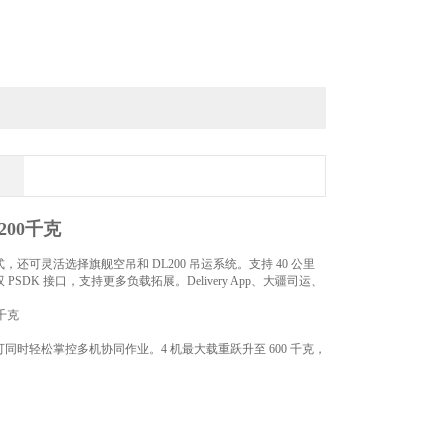
200千克
模式，还可灵活选择旗舰空吊和 DL200 吊运系统。支持 40 公里
DK 接口，支持更多负载拓展。Delivery App、大疆司运、
轻松掌控多机协同作业。4 机最大载重跃升至 600 千克，