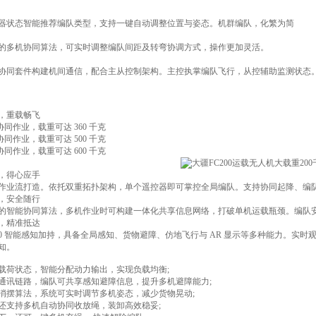
器状态智能推荐编队类型，支持一键自动调整位置与姿态。机群编队，化繁为简
的多机协同算法，可实时调整编队间距及转弯协调方式，操作更加灵活。
协同套件构建机间通信，配合主从控制架构。主控执掌编队飞行，从控辅助监测状态
，重载畅飞
协同作业，载重可达 360 千克
协同作业，载重可达 500 千克
协同作业，载重可达 600 千克
，得心应手
作业流打造。依托双重拓扑架构，单个遥控器即可掌控全局编队。支持协同起降、编
，安全随行
的智能协同算法，多机作业时可构建一体化共享信息网络，打破单机运载瓶颈。编队
，精准抵达
FC200 智能感知加持，具备全局感知、货物避障、仿地飞行与 AR 显示等多种能力。
知。
载荷状态，智能分配动力输出，实现负载均衡;
通讯链路，编队可共享感知避障信息，提升多机避障能力;
消摆算法，系统可实时调节多机姿态，减少货物晃动;
还支持多机自动协同收放绳，装卸高效稳妥;