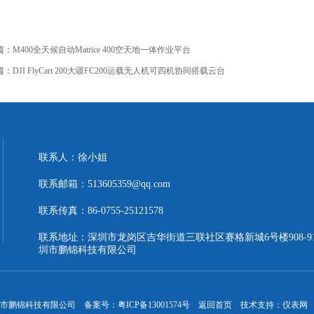
篇：
M400全天候自动Matrice 400空天地一体作业平台
篇：
DJI FlyCart 200大疆FC200运载无人机可四机协同搭载云台
联系人：徐小姐
联系邮箱：513605359@qq.com
联系传真：86-0755-25121578
联系地址：深圳市龙岗区吉华街道三联社区赛格新城6号楼908-9
圳市鹏锦科技有限公司
 深圳市鹏锦科技有限公司
备案号：粤ICP备13001574号
返回首页
技术支持：
仪表网