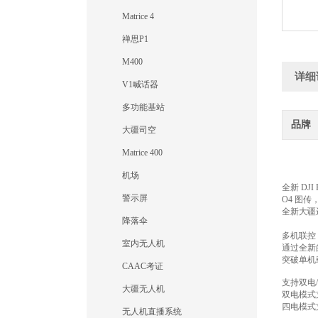
Matrice 4
禅思P1
M400
详细
V1喊话器
多功能基站
品牌
大疆司空
Matrice 400
机场
全新 DJ
警示屏
O4 图传
全新大疆
降落伞
多机联控
室内无人机
通过全新
突破单机
CAAC考证
支持双电
大疆无人机
双电模式
四电模式
无人机直播系统