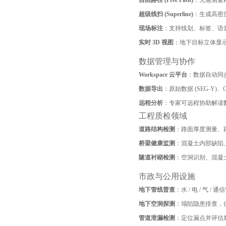
自由路径 (Free Path)
：无需测量
超级线扫 (Superline)
：生成高密
现场标注
：支持线划、标签、语
实时 3D 视图
：地下目标立体显
数据管理与协作
Workspace 云平台
：数据自动同
数据导出
：原始数据 (SEG-Y)
远程分析
：专家可远程协助解读
工程质检领域
道路结构检测
：路面厚度测量、路
桥梁健康监测
：混凝土内部缺陷
隧道衬砌检测
：空洞识别、混凝
市政与公用设施
地下管线普查
：水 / 电 / 气
地下空洞探测
：塌陷隐患排查，
管道泄漏检测
：定位漏点并评估