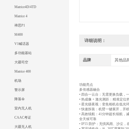
Matrice4D/4TD
Matrice 4
禅思P1
M400
详细说明：
V1喊话器
多功能基站
品牌
其他品
大疆司空
Matrice 400
机场
功能亮点
多传感器融合
警示屏
• 四合一云台：无需更换负载
降落伞
• 热成像 + 激光测距：精准
• 星光级夜视：变焦相机在低光
室内无人机
• 快速拆装：机臂一键展开，开
• 高效续航：41分钟超长续航
CAAC考证
全天候可靠
• IP55 防护：无惧风雨、沙
大疆无人机
• 宽温域作业：从- 20℃严寒到