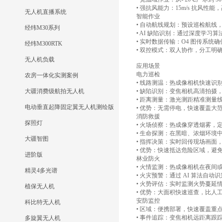
• 强抗风能力：15m/s 抗风
无人机直播系统
智能作业
• 自动航线规划：预设巡检航线
经纬M30系列
• AI 缺陷识别：通过深度学
• 实时数据传输：O4 图传系统
经纬M300RTK
• 双控模式：双人协作，分工明
无人机负载
应用场景
电力巡检
农房一体化实测案例
• 线路测温：热成像相机快速识
大疆消费级航拍无人机
• 缺陷识别：变焦相机高清拍摄
• 距离测量：激光测距精准测量
电动垂直起降固定翼无人机测绘版
• 优势：无需停电，快速覆盖大
消防救援
探照灯
• 火场侦察：热成像穿透烟雾，
• 生命探测：在黑暗、浓烟环境
大疆智图
• 指挥决策：实时回传现场画面
• 优势：快速抵达危险区域，避
进阶版
林业防火
• 火情监测：热成像相机在夜间
精灵4多光谱
• 火灾预警：通过 AI 算法自
• 火势评估：实时监测火势蔓延
植保无人机
• 优势：大面积快速巡查，比人
安防监控
科比特无人机
• 区域：便携部署，快速覆盖重点
• 事件追踪：变焦相机远距离跟
多旋翼无人机