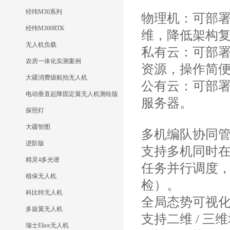
经纬M30系列
物理机：可部
经纬M300RTK
维，降低架构
无人机负载
私有云：可部
农房一体化实测案例
资源，操作简
大疆消费级航拍无人机
公有云：可部署
电动垂直起降固定翼无人机测绘版
服务器。
探照灯
大疆智图
多机编队协同
进阶版
支持多机同时
精灵4多光谱
任务并行调度
植保无人机
检）。
科比特无人机
全局态势可视
多旋翼无人机
支持二维 / 
瑞士Elios无人机