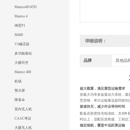
Matrice4D/4TD
Matrice 4
禅思P1
M400
详细说明：
V1喊话器
多功能基站
品牌
其他品
大疆司空
Matrice 400
机场
超大载重，满足重型运输需求
警示屏
搭载大功率多旋翼动力系统，载
降落伞
型货物，单次运输量远超同级别
极速快充，减少作业等待时间
室内无人机
配备高密度快充电池组，支持
9
CAAC考证
时以上，适配应急救援、工程赶
稳定续航，覆盖中远距离运输
大疆无人机