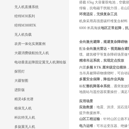
搭载 65kg 大容量双电池，空
无人机直播系统
传输，抗电磁干扰能力强，在山
环境适应，无惧复杂工况
经纬M30系列
机身采用高强度碳纤维复合材料
经纬M300RTK
6000 米高海拔
地区正常起降，抗
无人机负载
全向激光避障，规避复杂障碍物
农房一体化实测案例
配备
全向激光雷达 + 视觉融合
大疆消费级航拍无人机
缆、建筑楼宇等复杂障碍场景做
精准吊运系统，实现定点投放
电动垂直起降固定翼无人机测绘版
内置
多频 RTK 厘米级定位模块
探照灯
当吊具被障碍物缠绕时，可自动
多重安全保障，降低作业风险
大疆智图
标配
整机降落伞系统
，遇突发故
进阶版
地面站与遥控器双重操控，满足
精灵4多光谱
应用场景
应急救援
：地震、洪涝、泥石流
植保无人机
提升救援效率。
科比特无人机
山区工程运输
：针对山区公路不
电力运维
：可吊运变压器、绝缘
多旋翼无人机