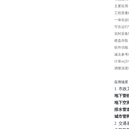
主要应用
工程质量
一体化设
可在运行W
实时采集软
硬盘存取
软件功能
减去参考
计算er(
调整深度
应用场景
1. 市
地下管
地下空
排水管
城市管
2. 交