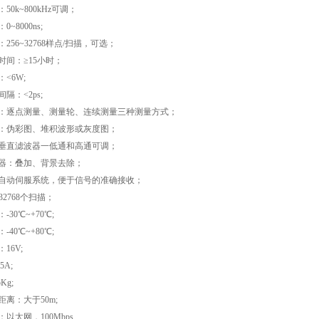
50k~800kHz可调；
~8000ns;
256~32768样点/扫描，可选；
时间：≥15小时；
<6W;
隔：<2ps;
：逐点测量、测量轮、连续测量三种测量方式；
：伪彩图、堆积波形或灰度图；
垂直滤波器一低通和高通可调；
器：叠加、背景去除；
自动伺服系统，便于信号的准确接收；
32768个扫描；
30℃~+70℃;
40℃~+80℃;
16V;
5A;
Kg;
离：大于50m;
以太网，100Mbps.