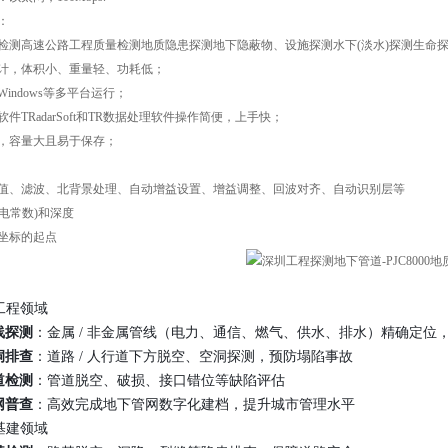
：
检测高速公路工程质量检测地质隐患探测地下隐蔽物、设施探测水下(淡水)探测生命探
计，体积小、重量轻、功耗低；
indows等多平台运行；
件TRadarSoft和TR数据处理软件操作简便，上手快；
，容量大且易于保存；
值、滤波、北背景处理、自动增益设置、增益调整、回波对齐、自动识别层等
介电常数)和深度
坐标的起点
政工程领域
线探测
：金属 / 非金属管线（电力、通信、燃气、供水、排水）精确定位
洞排查
：道路 / 人行道下方脱空、空洞探测，预防塌陷事故
道检测
：管道脱空、破损、接口错位等缺陷评估
网普查
：高效完成地下管网数字化建档，提升城市管理水平
通基建领域