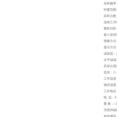
采样频率：
时窗范围：0
采样点数：
连续工作
整机功耗：
最小采样间
测量方式
显示方式
滤波器：
水平滤波
具有位置
迭加：2~
工作温度：-
储存温度：-
工作电压：
电 流：0.
重 量：≤5
无线传输距
有线通讯：