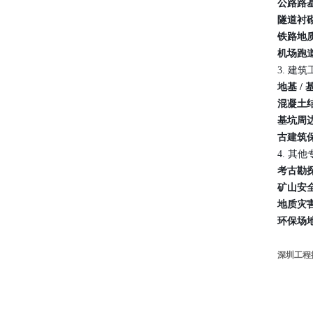
公路路
隧道衬
铁路地
机场跑
3. 建
地基 /
混凝土
基坑周
古建筑
4. 其
考古勘
矿山安
地质灾
环保场
深圳工程探