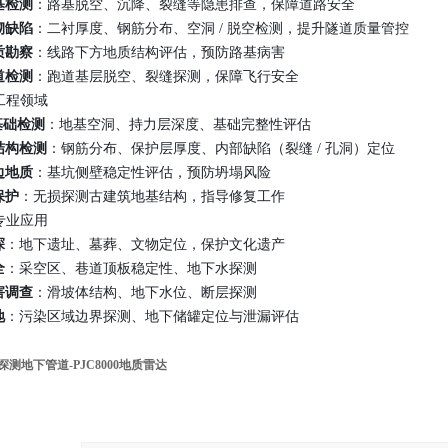
基检测
：路基脱空、沉降、裂缝等隐患排查，保障道路安全
砌缺陷
：二衬厚度、钢筋分布、空洞 / 脱空检测，提升隧道质量管控
质勘察
：线路下方地质结构评估，预防路基病害
道检测
：跑道基层脱空、裂缝探测，保障飞行安全
筑工程领域
 基础检测
：地基空洞、持力层深度、基础完整性评估
结构检测
：钢筋分布、保护层厚度、内部缺陷（裂缝 / 孔洞）定位
边地质
：基坑侧壁稳定性评估，预防坍塌风险
保护
：无损探测古建筑地基结构，指导修复工作
他专业应用
探
：地下遗址、墓葬、文物定位，保护文化遗产
全
：采空区、巷道顶板稳定性、地下水探测
害调查
：滑坡体结构、地下水位、断层探测
地
：污染区域边界探测、地下储罐定位与泄漏评估
测地下管道-PJC8000地质雷达