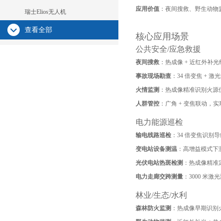
应用价值
：夜间搜救、野生动物监
瑞士Elios无人机
查看全部
核心应用场景
公共安全/应急救援
夜间搜救
：热成像 + 近红外补
事故现场勘查
：34 倍变焦 +
火情监测
：热成像精准识别火源
人群管控
：广角 + 变焦联动，
电力能源巡检
输电线路巡检
：34 倍变焦识
变电站设备测温
：高增益模式下
光伏电站热斑检测
：热成像精准
电力走廊交跨测量
：3000 米
林业/生态/水利
森林防火监测
：热成像早期识别