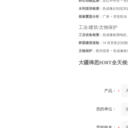
野生动物监测
：近红外补光 + 
水利堤坝检测
：热成像识别堤坝
植被覆盖分析
：广角 + 变焦联
工业/建筑/文物保护
工业设备检测
：热成像检测电机
桥梁建筑巡检
：34 倍变焦识别
文物保护
：夜间巡查 + 热成像
大疆禅思H30T全天
产品：
您的单位：
您的姓名：