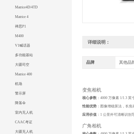
Matrice4D/4TD
Matrice 4
禅思P1
M400
详细说明：
V1喊话器
多功能基站
品牌
其他品
大疆司空
Matrice 400
机场
变焦相机
警示屏
核心参数
：4000 万像素 1/1.
降落伞
性能优势
：图像增稳算法，长焦画
室内无人机
应用价值
：1 公里外可清晰识
CAAC考证
广角相机
大疆无人机
核心参数
：4800 万像素 1/1.3