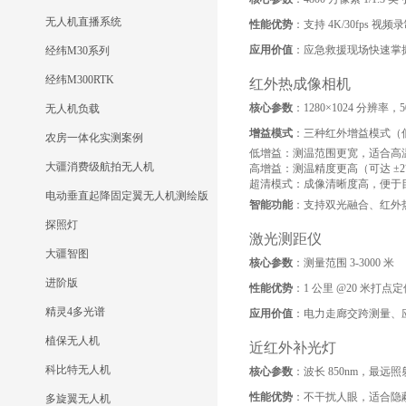
无人机直播系统
性能优势
：支持 4K/30fps 
应用价值
：应急救援现场快速掌
经纬M30系列
经纬M300RTK
红外热成像相机
核心参数
：1280×1024 分辨
无人机负载
增益模式
：三种红外增益模式（低增
农房一体化实测案例
低增益：测温范围更宽，适合高
大疆消费级航拍无人机
高增益：测温精度更高（可达 ±2
超清模式：成像清晰度高，便于
电动垂直起降固定翼无人机测绘版
智能功能
：支持双光融合、红外热
探照灯
激光测距仪
大疆智图
核心参数
：测量范围 3-3000 米
进阶版
性能优势
：1 公里 @20 米
精灵4多光谱
应用价值
：电力走廊交跨测量、
植保无人机
近红外补光灯
科比特无人机
核心参数
：波长 850nm，最远照
性能优势
：不干扰人眼，适合隐
多旋翼无人机