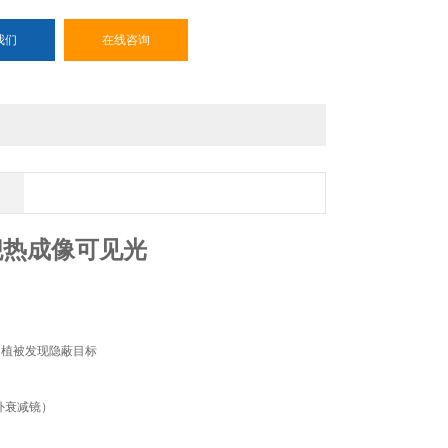
我们
在线咨询
舰热成像可见光
，穿透植被发现隐蔽目标
红外衰减镜）