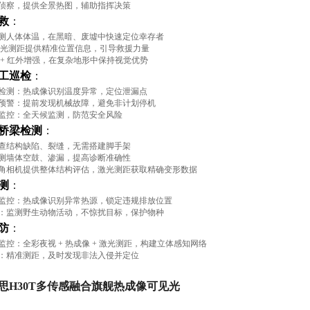
侦察，提供全景热图，辅助指挥决策
救
：
测人体体温，在黑暗、废墟中快速定位幸存者
 米激光测距提供精准位置信息，引导救援力量
 + 红外增强，在复杂地形中保持视觉优势
工巡检
：
检测：热成像识别温度异常，定位泄漏点
预警：提前发现机械故障，避免非计划停机
监控：全天候监测，防范安全风险
桥梁检测
：
查结构缺陷、裂缝，无需搭建脚手架
测墙体空鼓、渗漏，提高诊断准确性
角相机提供整体结构评估，激光测距获取精确变形数据
测
：
监控：热成像识别异常热源，锁定违规排放位置
：监测野生动物活动，不惊扰目标，保护物种
防
：
监控：全彩夜视 + 热成像 + 激光测距，构建立体感知网络
：精准测距，及时发现非法入侵并定位
思H30T多传感融合旗舰热成像可见光