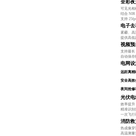
全彩夜
可见光相
结合 N
支持 25f
电子去
雾霾、高
提供高低
视频预
支持最长
自动保存
电网设
远距离精
安全高效
夜间抢修
光伏电
效率提升 
精准识别
一次飞行
消防救
热成像穿
高温测量