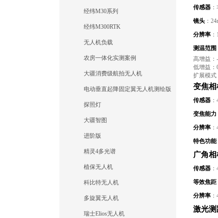
传感器
：
经纬M30系列
镜头
：24
经纬M300RTK
分辨率
：
无人机负载
测温范围
农房一体化实测案例
高增益：-
低增益：0
大疆消费级航拍无人机
扩展模式（
变焦相
电动垂直起降固定翼无人机测绘版
传感器
：4
探照灯
变焦能力
大疆智图
分辨率
：4
进阶版
特色功能
精灵4多光谱
广角相
植保无人机
传感器
：4
等效焦距
科比特无人机
分辨率
：4
多旋翼无人机
激光测
瑞士Elios无人机