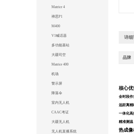
Matrice 4
禅思P1
M400
V1喊话器
详细
多功能基站
大疆司空
品牌
Matrice 400
机场
警示屏
核心优
降落伞
全时段作
室内无人机
远距离精
CAAC考证
一体化高
大疆无人机
精准测温
热成像
无人机直播系统