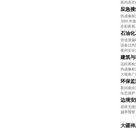
夜间高空
应急搜
热成像探
3000
全彩夜视
石油化
管道泄漏
设备过热
夜间安全
建筑与
远距离检
热成像检
大视角广
环保监
夜间偷排
生态保护
边境安
昼夜无缝
越界预警
大疆禅