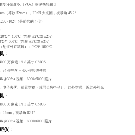
非制冷氧化钒（VOx）微测热辐射计
mm（等效 52mm），F0.95 大光圈，视场角 45.2°
1280×1024（是前代的 4 倍）
：
20℃至 150℃（精度 ±2℃或 ±2%）
℃至 600℃（精度 ±5℃或 ±3%）
配红外衰减镜）：0℃至 1600℃
机
：
000 万像素 1/1.8 英寸 CMOS
：34 倍光学 + 400 倍数码变焦
K@30fps 视频，8000×5000 照片
：电子去雾、前景增稳（减弱长焦抖动）、红外增强、近红外补光
机
：
800 万像素 1/1.3 英寸 CMOS
：24mm，视场角 82.1°
K@30fps 视频，8000×6000 照片
距仪
：