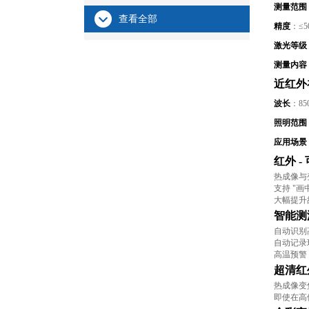
测量范围
查看全部
精度
：≤5
激光等级
测量内容
近红外
波长
：8
照明范围
应用场景
红外 
热成像与
支持 "
大幅提升
智能测
自动识别
自动记录
高温预警
超清红
热成像变
即使在高