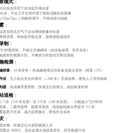
景模式
：
机在低光环境下自动提升感光度
IR 补光，可在几乎全黑环境下获取清晰彩色图像
ps/15fps/5fps 三档帧率调节，平衡画质与续航
雾
：
湿度等恶劣天气下自动增强图像对比度
两档强度，有效提升能见度，保障巡检连续性
录制
：
 30 秒预录制，不错过关键瞬间（如设备故障、异常发热）
触发前的视频片段，为事故分析提供完整证据链
施检测
：
确排查
：34 倍变焦 + 热成像精准识别设备连接点发热（精度 ±2℃）
作业
：无人机在安全距离外（≥500 米）完成巡检，避免人工登塔风险
利器
：热成像穿透黑暗，快速定位故障点，缩短恢复时间
站巡检
：
2.7 倍（110 米高度）至 3.9 倍（140 米高度），大幅减少飞行时间
热斑、二极管故障、隐裂等隐患，危急缺陷检出率提升 3-5 倍
覆盖更大区域，减少起降频次，降低作业成本
灾
：
透浓烟，快速定位火源和被困人员
范围达 1600℃，适合监测火场温度变化，指导救援行动