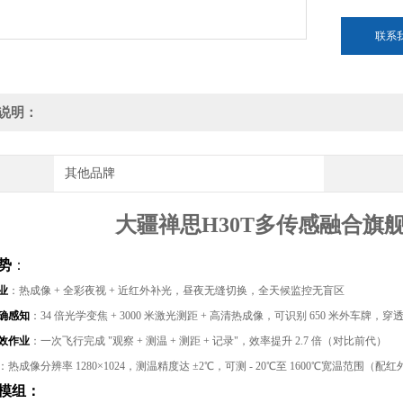
联系
说明：
其他品牌
大疆禅思H30T多传感融合旗
势
：
业
：热成像 + 全彩夜视 + 近红外补光，昼夜无缝切换，全天候监控无盲区
确感知
：34 倍光学变焦 + 3000 米激光测距 + 高清热成像，可识别 650 米外车牌
效作业
：一次飞行完成 "观察 + 测温 + 测距 + 记录"，效率提升 2.7 倍（对比前代）
：热成像分辨率 1280×1024，测温精度达 ±2℃，可测 - 20℃至 1600℃宽温范围（配
模组：