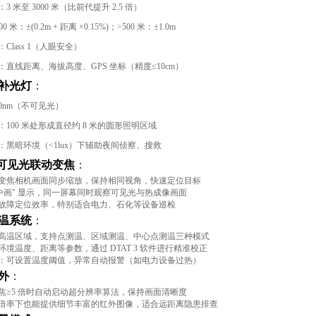
：3 米至 3000 米（比前代提升 2.5 倍）
00 米：±(0.2m + 距离 ×0.15%)；>500 米：±1.0m
：Class 1（人眼安全）
：直线距离、海拔高度、GPS 坐标（精度≤10cm）
补光灯
：
50nm（不可见光）
：100 米处形成直径约 8 米的圆形照明区域
：黑暗环境（<1lux）下辅助夜间侦察、搜救
- 可见光联动变焦
：
变焦相机画面同步缩放，保持相同视角，快速定位目标
画中画" 显示，同一屏幕同时观察可见光与热成像画面
故障定位效率，特别适合电力、石化等设备巡检
温系统
：
高温区域，支持点测温、区域测温、中心点测温三种模式
环境温度、距离等参数，通过 DTAT 3 软件进行精准校正
：可设置温度阈值，异常自动报警（如电力设备过热）
外
：
焦≥5 倍时自动启动超分辨率算法，保持画面清晰度
倍率下也能提供细节丰富的红外图像，适合远距离隐患排查