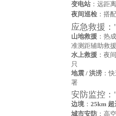
变电站
：远距
夜间巡检
：搭
应急救援：
山地救援
：热
准测距辅助救
水上救援
：夜
只
地震 / 洪涝
：快
署
安防监控：
边境
：
25km 
城市安防
：高