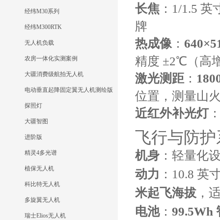
长焦
：1/1.5 
经纬M30系列
牌
经纬M300RTK
热成像
：
640×
无人机负载
精度 ±2℃（高
农房一体化实测案例
大疆消费级航拍无人机
激光测距
：
18
电动垂直起降固定翼无人机测绘版
位置，测量山
探照灯
近红外补光灯
大疆智图
飞行与防护
进阶版
机身
：轻量化
精灵4多光谱
植保无人机
动力
：10.8 英
科比特无人机
米起飞海拔
，
多旋翼无人机
电池
：
99.5W
瑞士Elios无人机