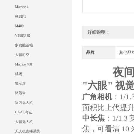
Matrice 4
禅思P1
M400
详细说明：
V1喊话器
多功能基站
品牌
其他品
大疆司空
Matrice 400
夜间
机场
"六眼" 视
警示屏
降落伞
广角相机
：1/1
室内无人机
面积比上代提升 
CAAC考证
中长焦
：1/1.3
大疆无人机
焦，可看清 10
无人机直播系统