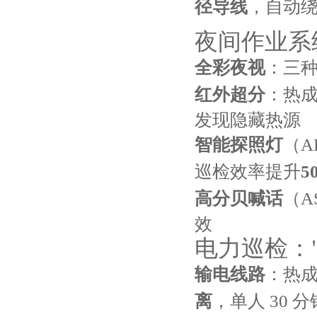
径导线
，自动
夜间作业系
全彩夜视
：三种
红外超分
：热成
发现隐藏热源
智能探照灯
（A
巡检效率提升
5
高分贝喊话
（A
效
电力巡检：
输电线路
：热
离
，单人 30 分