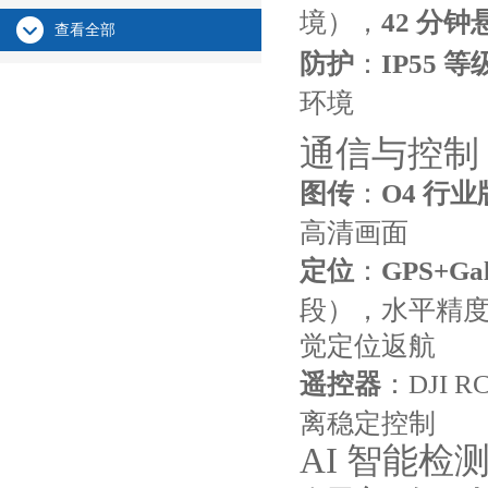
境），
42 分
查看全部
防护
：
IP55 等
环境
通信与控制
图传
：
O4 行业
高清画面
定位
：
GPS+Ga
段），水平精度 ±
觉定位返航
遥控器
：DJI 
离稳定控制
AI 智能检