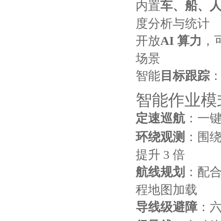
内置
车、船、
度分析与统计
开放
AI 算力
，
场景
智能
目标跟踪
智能作业模
定速巡航
：一
环绕观测
：围
提升 3 倍
航线规划
：配合
程地图加载
导线级避障
：六