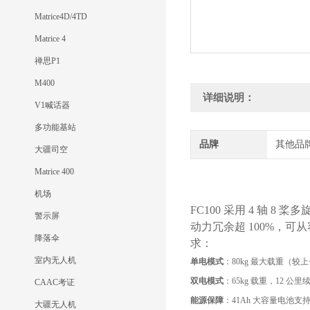
Matrice4D/4TD
Matrice 4
禅思P1
M400
详细说明：
V1喊话器
多功能基站
品牌
其他品
大疆司空
Matrice 400
机场
FC100 采用 4 轴 8
警示屏
动力冗余超 100%，
降落伞
求：
室内无人机
单电模式
：80kg 最大载重（
双电模式
：65kg 载重，12
CAAC考证
能源保障
：41Ah 大容量电池支持
大疆无人机