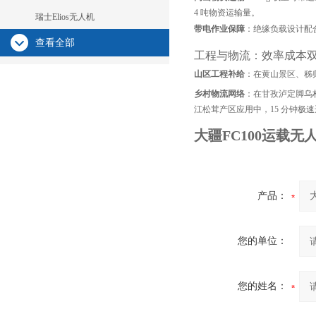
4 吨物资运输量。
瑞士Elios无人机
带电作业保障
：绝缘负载设计配
查看全部
工程与物流：效率成本
山区工程补给
：在黄山景区、秭
乡村物流网络
：在甘孜泸定脚乌村的
江松茸产区应用中，15 分钟极
大疆FC100运载无
产品：
您的单位：
您的姓名：