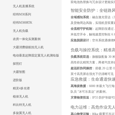
双电池热替换与冗余设计更能实现
无人机直播系统
智能安全防护：全链路
经纬M30系列
全域感知系统
：融合激光雷达（3
经纬M300RTK
及货物周边风险，实现机货双重
全流程守护机制
：起降阶段通过
无人机负载
米低空开伞，触地速度控制在 6 
农房一体化实测案例
应急脱困设计
：空吊系统遇缠绕
大疆消费级航拍无人机
负载与操控系统：精准
电动垂直起降固定翼无人机测绘版
负载系统双选
：旗舰版配备 30
高性价比精简方案，两者均支持
探照灯
超远距协同操控
：搭载 20 公里
大疆智图
英寸高亮屏在强光下仍清晰可见
应急救援：生命通道快
进阶版
高海拔救援
：6000 米最大飞行
精灵4多光谱
队员 “冰可乐直达" 的案例。
植保无人机
灾害物资投送
：IP55 防护等
科比特无人机
电力运维：高危作业无
多旋翼无人机
高山物资运输
：80kg 载重可吊