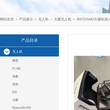
网站首页
＞
产品展示
＞
无人机
＞
大疆无人机
＞ M4TD/M4D大疆机
产品目录
无人机
禅思
FC100
负载
清洗
DJI
大疆
Matrice4D/4TD