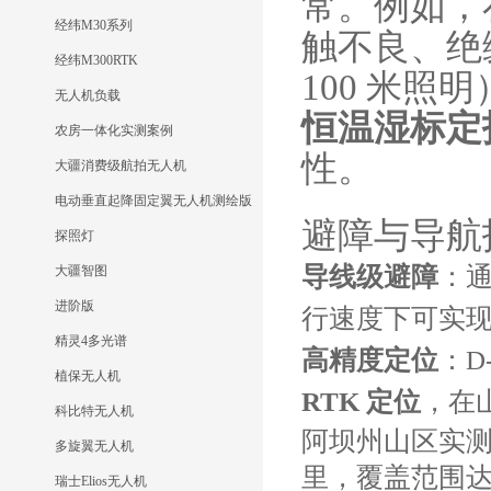
常。例如，
经纬M30系列
触不良、绝
经纬M300RTK
100 米
无人机负载
恒温湿标定
农房一体化实测案例
性。
大疆消费级航拍无人机
电动垂直起降固定翼无人机测绘版
避障与导航
探照灯
导线级避障
：通
大疆智图
进阶版
行速度下可实
精灵4多光谱
高精度定位
：D
植保无人机
RTK 定位
，在
科比特无人机
阿坝州山区实测中，
多旋翼无人机
里，覆盖范围达 
瑞士Elios无人机