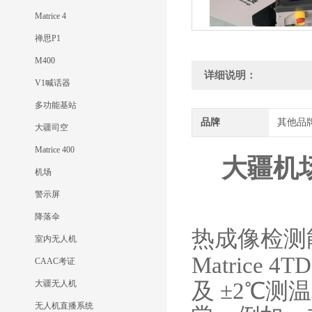
Matrice 4
禅思P1
M400
详细说明：
V1喊话器
多功能基站
品牌
其他品
大疆司空
Matrice 400
大疆机
机场
警示屏
降落伞
热成像检测
室内无人机
Matrice 4
CAAC考证
大疆无人机
及 ±2℃测
无人机直播系统