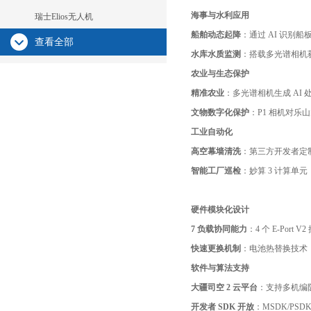
海事与水利应用
瑞士Elios无人机
船舶动态起降
：通过 AI 识
查看全部
水库水质监测
：搭载多光谱相机获
农业与生态保护
精准农业
：多光谱相机生成 AI 
文物数字化保护
：P1 相机对
工业自动化
高空幕墙清洗
：第三方开发者定制
智能工厂巡检
：妙算 3 计算单元
硬件模块化设计
7 负载协同能力
：4 个 E-Por
快速更换机制
：电池热替换技术
软件与算法支持
大疆司空 2 云平台
：支持多机编队
开发者 SDK 开放
：MSDK/PS