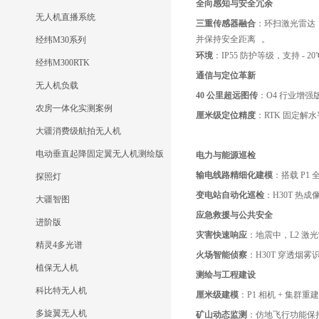
全向感知与安全冗余
无人机直播系统
三重传感器融合
：环扫激光雷达（
并保持安全距离
。
经纬M30系列
环境
：IP55 防护等级，支持 - 
经纬M300RTK
通信与定位革新
无人机负载
40 公里超远图传
：O4 行业增强
农房一体化实测案例
厘米级定位精度
：RTK 固定解水
大疆消费级航拍无人机
电动垂直起降固定翼无人机测绘版
电力与能源巡检
输电线路精细化建模
：搭载 P1
探照灯
变电站自动化巡检
：H30T 热
大疆智图
应急救援与公共安全
进阶版
灾害快速响应
：地震中，L2 激
精灵4多光谱
火场智能侦察
：H30T 穿透烟
植保无人机
测绘与工程建设
科比特无人机
厘米级建模
：P1 相机 + 集
多旋翼无人机
矿山动态监测
：仿地飞行功能保持