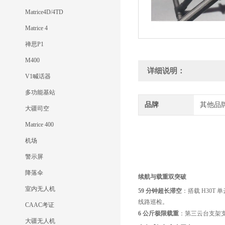
Matrice4D/4TD
Matrice 4
禅思P1
M400
详细说明：
V1喊话器
多功能基站
品牌
其他品
大疆司空
Matrice 400
机场
警示屏
降落伞
续航与载重双突破
室内无人机
59 分钟超长滞空
：搭载 H30T 
线路巡检。
CAAC考证
6 公斤极限载重
：第三云台支架支
大疆无人机