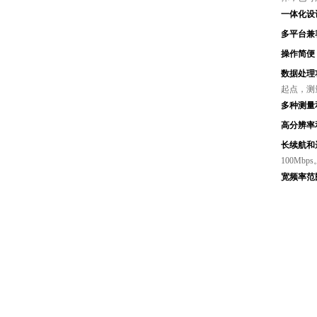
一体化设
多平台兼
操作简便
数据处理
起点，测
多种测量
高分辨率
长续航和
100Mbps
宽频率范