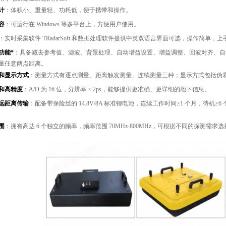
计
：体积小、重量轻、功耗低，便于携带和操作。
容
：可运行在 Windows 等多平台上，方便用户使用。
：实时采集软件 TRadarSoft 和数据处理软件提供中英双语言界面可选，操作简单，上
功能*
：具备减去参考值、滤波、背景处理、自动增益设置、增益调整、回波对齐、自
量任意两点距离。
和显示方式
：测量方式有逐点测量、距离触发测量、连续测量三种；显示方式包括伪
和高精度
：A/D 为 16 位，分辨率 < 2ps，能够提供更准确、更详细的地下信息。
远距离传输
：配备带保险丝的 14.8V/8A 标准锂电池，连续工作时间≥1 个月，待机
。
围
：拥有高达 6 个独立的频率，频率范围 70MHz-800MHz，可根据不同的探测