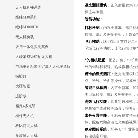
激光测距模块
：正入射量程为 180
无人机直播系统
标注与测量。
经纬M30系列
智能功能
：
经纬M300RTK
目标检测
：内置全新车、船目标
检测、统计及密度分析，且跟踪
无人机负载
飞行辅助
：DJI Pilot 
农房一体化实测案例
区域飞行等功能，让飞行操作更
大疆消费级航拍无人机
*的相机配置
：配备广角、中长焦、
电动垂直起降固定翼无人机测绘版
外的销钉和裂缝。热成像相机分辨率为
精准的激光测距
：激光测距模块正入
探照灯
点、绘线、绘面等操作，完成长
大疆智图
智能目标检测
：内置全新车、船
围目标检测、统计及密度分析，
进阶版
高效飞行功能
：具备定速模式，
精灵4多光谱
建筑物立体建模等场景，提升定
出色夜景性能
：全彩夜视支持三
植保无人机
标。配备六颗高清低光鱼眼视觉
科比特无人机
稳定图传系统
：配备 O4 行业
多旋翼无人机
传输稳定可靠。