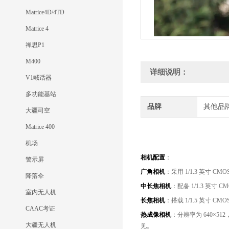
Matrice4D/4TD
Matrice 4
禅思P1
M400
详细说明：
V1喊话器
多功能基站
品牌
其他品
大疆司空
Matrice 400
机场
相机配置
：
警示屏
广角相机
：采用 1/1.3 英寸 C
降落伞
中长焦相机
：配备 1/1.3 英寸
室内无人机
长焦相机
：搭载 1/1.5 英寸 C
CAAC考证
热成像相机
：分辨率为 640×5
大疆无人机
见。