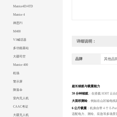
Matrice4D/4TD
Matrice 4
禅思P1
M400
V1喊话器
详细说明：
多功能基站
大疆司空
品牌
其他品
Matrice 400
机场
警示屏
超长续航与载重能力
降落伞
59 分钟续航
：在搭载 H30T 云台
室内无人机
大面积测绘
，例如在山区输电线路
CAAC考证
6 公斤载重
：机身自带 4 个 E
适配电力、测绘、应急等多场景
大疆无人机