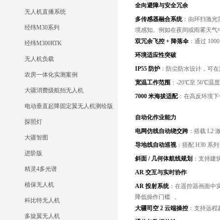
全向避障与安全冗余
无人机直播系统
多传感器融合系统
：由环扫激光雷
经纬M30系列
境感知。例如在夜间或雨雾天气中
双冗余飞控 + 降落伞
：通过 1
经纬M300RTK
环境适应性突破
无人机负载
IP55 防护
：防尘防水设计，可在
农房一体化实测案例
宽温工作范围
：-20℃至 50
大疆消费级航拍无人机
7000 米海拔适配
：在高反环境下
电动垂直起降固定翼无人机测绘版
自动化作业能力
探照灯
电网仿线自动绕交跨
：搭载 L2
大疆智图
导地线自动巡视
：搭配 H30
进阶版
斜面 / 几何体航线规划
：支持建筑
精灵4多光谱
AR 交互与实时协作
植保无人机
AR 投射系统
：在遥控器画面中
降低操作门槛
。
科比特无人机
大疆司空 2 云端操控
：支持远程
多旋翼无人机