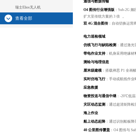
通信与数据传输
瑞士Elios无人机
O4 图传行业增强版
：Sub-2
扩大至传统方案的 3 倍
。
查看全部
双 4G 混合图传
：自动切换运营
电力巡检领域
仿线飞行与缺陷检测
：通过激光
带电作业支持
：机身采用绝缘材
测绘与地理信息
厘米级建模
：搭载禅思 P1 全画幅
实时仿地飞行
：手动或航线作业
应急救援
物资投送与通信中继
：-20℃低
灾区动态监测
：通过超清矩阵检测
海上作业
船上动态起降
：通过识别船板降
40 公里图传覆盖
：O4 图传与 