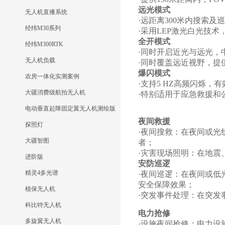
远光模式
无人机直播系统
·远距离300米内搜索
经纬M30系列
·采用LEP激光白光技术
全开模式
经纬M300RTK
·同时开启近光与远光，
无人机负载
·同时覆盖远近视野，提
爆闪模式
农房一体化实测案例
·支持5 HZ高频闪烁
大疆消费级航拍无人机
·特别适用于应急救援和
电动垂直起降固定翼无人机测绘版
夜间救援
探照灯
·夜间搜救：在夜间或光
大疆智图
者；
·灾害现场照明：在地震
进阶版
安防巡逻
精灵4多光谱
·夜间巡逻：在夜间或低
安全保障效果；
植保无人机
·突发事件处理：在突发
科比特无人机
电力抢修
多旋翼无人机
·设施夜间抢修：电力设