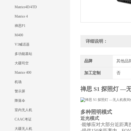
Matrice4D/4TD
Matrice 4
禅思P1
M400
详细说明：
V1喊话器
多功能基站
品牌
其他品
大疆司空
Matrice 400
加工定制
否
机场
禅思 S1 探照灯 
警示屏
降落伞
室内无人机
多种照明模式
近光模式
CAAC考证
·能够应对大部分近距离
大疆无人机
·提供150米距离内，F