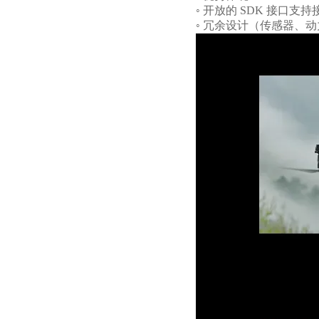
◦ 开放的 SDK 接
◦ 冗余设计（传感器、