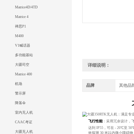
Matrice4D/4TD
Matrice 4
禅思P1
M400
V1喊话器
多功能基站
大疆司空
详细说明：
Matrice 400
机场
品牌
其他品
警示屏
降落伞
室内无人机
飞行性能
：采用冗余设计，飞行
CAAC考证
达到 IP55，可在 - 2
大疆无人机
效探测 30 米以内微小障