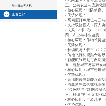
◦ 六向避障 + 毫米波
三、公共安全与应急救
瑞士Elios无人机
• 核心应用：消防侦察
查看全部
• 优势体现：
◦ 高精度打点定位与云
◦ 支持双控模式（两人
◦ 抗风 12 米 / 秒
四、农业与林业监测
• 核心应用：作物长势
• 优势体现：
◦ 长续航与大载重（2.
◦ 仿地飞行功能贴合地
◦ 智能航线规划可自动
五、智慧城市与基础设
• 核心应用：城市违建
• 优势体现：
◦ 高清图传与智能跟踪
◦ 搭载激光雷达或视觉
◦ 4G 网络与 O3 
六、科研与行业定制化
• 核心应用：气象观测
• 优势体现：