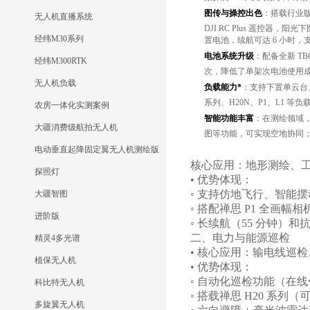
图传与操控出色
：搭载行业版
无人机直播系统
DJI RC Plus 遥控器，
经纬M30系列
置电池，续航可达 6 小时，
电池系统升级
：配备全新 T
经纬M300RTK
次，降低了单架次电池使用成
无人机负载
负载能力*
：支持下置单云台、
系列、H20N、P1、L1 
农房一体化实测案例
智能功能丰富
：在测绘领域
大疆消费级航拍无人机
图等功能，可实现空地协同
电动垂直起降固定翼无人机测绘版
核心应用：地形测绘、
探照灯
• 优势体现：
◦ 支持仿地飞行、智能
大疆智图
◦ 搭配禅思 P1 全画
进阶版
◦ 长续航（55 分钟）和
二、电力与能源巡检
精灵4多光谱
• 核心应用：输电线巡检
植保无人机
• 优势体现：
◦ 自动化巡检功能（在
科比特无人机
◦ 搭载禅思 H20 系列
多旋翼无人机