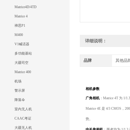
Matrice4D/4TD
Matrice 4
禅思P1
M400
详细说明：
V1喊话器
多功能基站
品牌
其他品
大疆司空
Matrice 400
机场
相机参数
警示屏
广角相机
：Matrice 4T 为 
降落伞
Matrice 4E 是 4/3 C
室内无人机
CAAC考证
势。
大疆无人机
中长焦相机
：两者均为 1/1.3