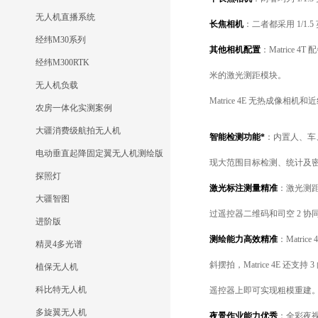
无人机直播系统
长焦相机
：二者都采用 1/1.
经纬M30系列
其他相机配置
：Matrice
经纬M300RTK
米的激光测距模块。
无人机负载
Matrice 4E 无热成像
农房一体化实测案例
大疆消费级航拍无人机
智能检测功能*
：内置人、车
电动垂直起降固定翼无人机测绘版
现大范围目标检测、统计及
探照灯
激光标注测量精准
：激光测
大疆智图
过遥控器二维码和司空 2 
进阶版
测绘能力高效精准
：Matri
精灵4多光谱
斜摆拍，Matrice 4E
植保无人机
科比特无人机
遥控器上即可实现粗模重建
多旋翼无人机
夜景作业能力优秀
：全彩夜视