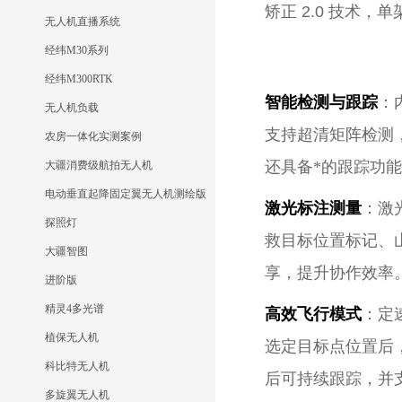
矫正 2.0 技术，
无人机直播系统
经纬M30系列
经纬M300RTK
智能检测与跟踪
：
无人机负载
支持超清矩阵检测，
农房一体化实测案例
还具备*的跟踪功
大疆消费级航拍无人机
电动垂直起降固定翼无人机测绘版
激光标注测量
：激
探照灯
救目标位置标记、
大疆智图
享，提升协作效率
进阶版
精灵4多光谱
高效飞行模式
：定
植保无人机
选定目标点位置后
科比特无人机
后可持续跟踪，并
多旋翼无人机