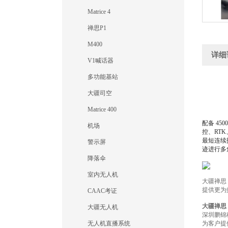
Matrice 4
禅思P1
M400
详细
V1喊话器
多功能基站
大疆司空
Matrice 400
配备 45
机场
控、RT
最短连续
警示屏
迹进行多
降落伞
室内无人机
大疆禅思
提供更为
CAAC考证
大疆禅思
大疆无人机
深圳鹏锦
无人机直播系统
为客户提