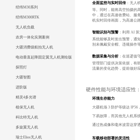
全面监控与实时回传
：无人
经纬M30系列
等。同时，能将高空拍摄的
中，通过在高速收费站、服务区
经纬M300RTK
机实时回传画面，为高速公
无人机负载
智能识别与预警
：利用 AI
农房一体化实测案例
系统能够及时发出预警，通知相
别未佩戴安全帽、违规操作
大疆消费级航拍无人机
数据采集与分析
：在巡逻值
电动垂直起降固定翼无人机测绘版
管理部门提供决策依据，有
探照灯
流量的变化趋势，提前做好
大疆智图
进阶版
硬件性能与环境适应性
精灵4多光谱
环境生存能力
植保无人机
大疆机场 3 防护等级达 IP
下易故障，而其他无人机系统
科比特无人机
通过热成像和毫米波雷达穿
多旋翼无人机
瑞士Elios无人机
车载移动部署的灵活性