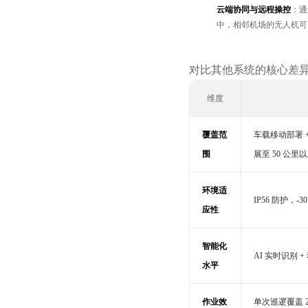
云端协同与远程操控
：通
中，相邻机场的无人机可
对比其他系统的核心差
维度
覆盖范
车载移动部署 
围
展至 50 公里
环境适
IP56 防护，-
应性
智能化
AI 实时识别 
水平
作业效
单次巡逻覆盖 