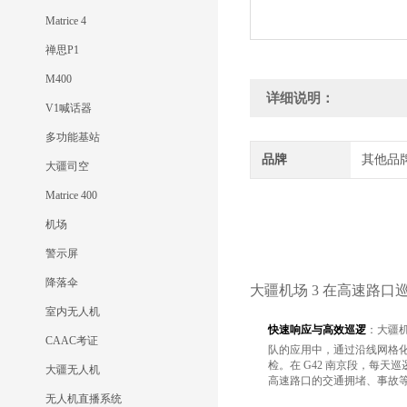
Matrice 4
禅思P1
M400
详细说明：
V1喊话器
多功能基站
品牌
其他品
大疆司空
Matrice 400
机场
警示屏
降落伞
大疆机场 3 在高速路
室内无人机
快速响应与高效巡逻
：大疆
CAAC考证
队的应用中，通过沿线网格化部
检。在 G42 南京段，每天巡
大疆无人机
高速路口的交通拥堵、事故
无人机直播系统