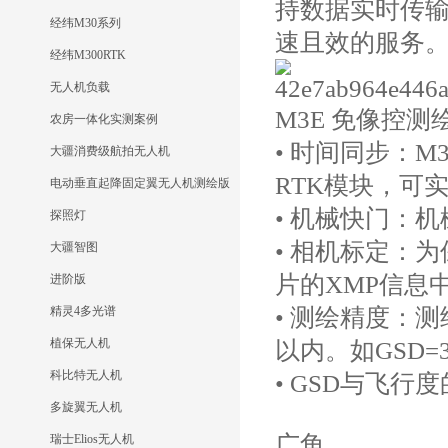
持数据实时传
经纬M30系列
速且效的服务
经纬M300RTK
无人机负载
M3E 免像控测
农房一体化实测案例
• 时间同步：
大疆消费级航拍无人机
RTK模块，可
电动垂直起降固定翼无人机测绘版
• 机械快门：
探照灯
• 相机标定：
大疆智图
片的XMP信息
进阶版
精灵4多光谱
• 测绘精度：
植保无人机
以内。如GSD=
科比特无人机
• GSD与飞行度
多旋翼无人机
广角
瑞士Elios无人机