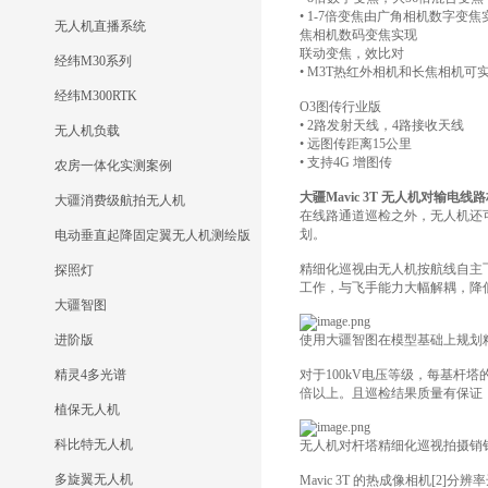
• 1-7倍变焦由广角相机数字变焦
无人机直播系统
焦相机数码变焦实现
联动变焦，效比对
经纬M30系列
• M3T热红外相机和长焦相机
经纬M300RTK
O3图传行业版
• 2路发射天线，4路接收天线
无人机负载
• 远图传距离15公里
• 支持4G 增图传
农房一体化实测案例
大疆Mavic 3T 无人机对输电
大疆消费级航拍无人机
在线路通道巡检之外，无人机还
划。
电动垂直起降固定翼无人机测绘版
精细化巡视由无人机按航线自主
探照灯
工作，与飞手能力大幅解耦，降
大疆智图
进阶版
使用大疆智图在模型基础上规划
精灵4多光谱
对于100kV电压等级，每基杆
倍以上。且巡检结果质量有保证
植保无人机
科比特无人机
无人机对杆塔精细化巡视拍摄销
多旋翼无人机
Mavic 3T 的热成像相机[2