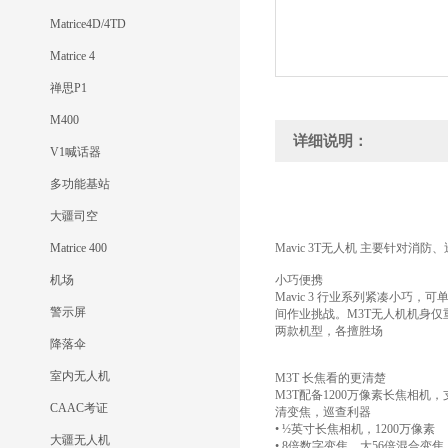
Matrice4D/4TD
Matrice 4
禅思P1
M400
详细说明：
V1喊话器
多功能基站
大疆司空
Matrice 400
Mavic 3T无人机 主要针对
机场
小巧便携
Mavic 3 行业系列紧凑小
警示屏
间作业挑战。M3T无人机机身仅重
两款机型，各擅胜场
降落伞
室内无人机
M3T 长焦看的更清楚
M3T配备1200万像素长焦相机
CAAC考证
清变焦，巡查利器
• ½英寸长焦相机，1200万像素
大疆无人机
• 8倍数字变焦，大56倍混合变焦