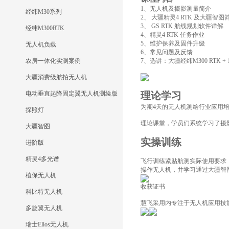
1、无人机及摄影测量简介
经纬M30系列
2、 大疆精灵4 RTK 及大疆智
3、 GS RTK 航线规划软件详解
经纬M300RTK
4、精灵4 RTK 任务作业
5、维护保养及固件升级
无人机负载
6、常见问题及反馈
农房一体化实测案例
7、选讲：大疆经纬M300 RTK + 
大疆消费级航拍无人机
电动垂直起降固定翼无人机测绘版
理论学习
为期4天的无人机测绘行业应用
探照灯
理论课堂，学员们系统学习了摄
大疆智图
实操训练
进阶版
精灵4多光谱
飞行训练紧贴航测实际使用要求
操作无人机，并学习通过大疆智
植保无人机
收获证书
科比特无人机
慧飞采用内
专注于无人机应用技
多旋翼无人机
瑞士Elios无人机