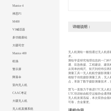
Matrice 4
禅思P1
M400
详细说明：
V1喊话器
多功能基站
大疆司空
无人机测绘一般指通过无人机搭
Matrice 400
术。
测绘学是研究地理信息的一门科
机场
通、应急救援、工程建设、建筑
从简单的绳尺、矩尺到经纬仪再
警示屏
测量工具一无人机航空摄影测量
降落伞
相较于传统摄影测量工具，无人
点，革新了数字摄影测量技术，
室内无人机
慧飞一直致力于推进UTC无人机
CAAC考证
UTC培训标由航空运输协会通
无人机发展迅猛，本次双协会颁
大疆无人机
可靠，含金量更。
无人机直播系统
课程内容