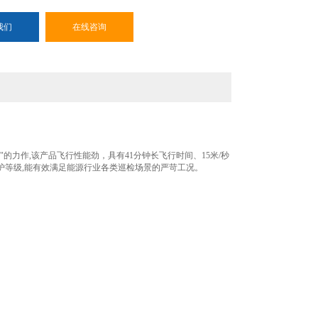
我们
在线咨询
的力作,该产品飞行性能劲，具有41分钟长飞行时间、15米/秒
机防护等级,能有效满足能源行业各类巡检场景的严苛工况。