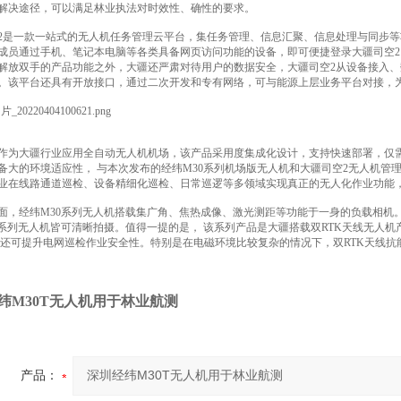
解决途径，可以满足林业执法对时效性、确性的要求。
2是一款一站式的无人机任务管理云平台，集任务管理、信息汇聚、信息处理与同步
成员通过手机、笔记本电脑等各类具备网页访问功能的设备，即可便捷登录大疆司空
解放双手的产品功能之外，大疆还严肃对待用户的数据安全，大疆司空2从设备接入
。该平台还具有开放接口，通过二次开发和专有网络，可与能源上层业务平台对接，
作为大疆行业应用全自动无人机机场，该产品采用度集成化设计，支持快速部署，仅
备大的环境适应性， 与本次发布的经纬M30系列机场版无人机和大疆司空2无人机管理平
业在线路通道巡检、设备精细化巡检、日常巡逻等多领域实现真正的无人化作业功能
面，经纬M30系列无人机搭载集广角、焦热成像、激光测距等功能于一身的负载相机
0系列无人机皆可清晰拍摄。值得一提的是， 该系列产品是大疆搭载双RTK天线无人机
,还可提升电网巡检作业安全性。特别是在电磁环境比较复杂的情况下，双RTK天线
纬M30T无人机用于林业航测
产品：