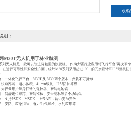
联系
说明：
纬M30T无人机用于林业航测
0系列无人机是一款可以装进背包里的旗舰机。 作为大疆行业应用对飞行平台"再次革命"
。在运行可靠性和安全性方面，经纬M30系列采用超过100 +的冗余设计和IP55整
：
台：一体化飞行平台，M30T 及 M30 两个版本，负载不可拆卸
：快速部署、超小体积、41 min续航、IP55防护等级
业：为行业用户量身打造的遥控器、智能电池箱
全面：智能定位跟踪、智能巡检、安全隐私等多个功能集
放：支持PSDK、MSDK、上云API，能力更加开放
场景：安防、应急消防、电力/油气巡检、水利应用等