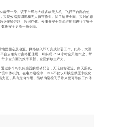
等功能于一身。该平台可与大疆多款无人机、飞行平台配合使
2，实现效指挥调度和无人值守作业。除了这些全面、实时的态
、数据传输链路、数据存储、云服务安全等多维度都进行了安全
为数据安全更添一份保障。
需地面固定及电源、网络接入即可完成部署工作。此外，大疆
台云服务方案搭配使用，可实现 7*24 小时全天候作业，帮
，带来全方面的效率革新，全面解放生产力。
。通过多个相机传感器的联动配合，无论目标远近、白天黑夜,
产品中体积的。在电力巡检中，RTK不仅仅可以提供厘米级化
抗能力更，具有定向作用，能够为巡检飞手带来更可靠的工作体