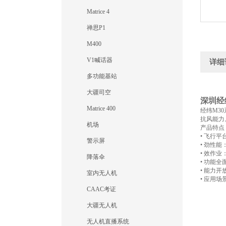
Matrice 4
禅思P1
M400
V1喊话器
详细
多功能基站
大疆司空
深圳经
Matrice 400
经纬M3
抗风能力
机场
产品特点
• 飞行平
警示屏
• 劲性能
• 效作
降落伞
• 功能
• 能力开
室内无人机
• 应用
CAAC考证
大疆无人机
无人机直播系统