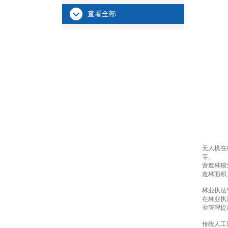
查看全部
无人机在
等。
营造林核
造林面积
林业执法
在林业执
业管理提
传统人工