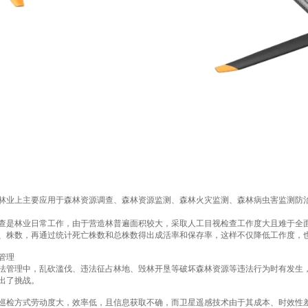
林业上主要应用于森林资源调查、森林资源监测、森林火灾监测、森林病虫害监测防
查是林业日常工作，由于营造林普遍面积较大，采取人工目视检查工作度大且难于全
、株数，再通过统计死亡株数和总株数得出成活率和保存率，这样不仅降低工作度，
管理
法管理中，乱砍滥伐、违法征占林地、毁林开垦等破坏森林资源等违法行为时有发生
出了挑战。
巡检方式劳动度大，效率低，且信息获取不确，而卫星遥感技术由于其成本、时效性