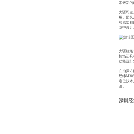
带来新的
大疆司空
用。团队
势感知和
防护设计
大疆机场
机场还具
助能源行
在拍摄方
经纬M3
定位技术
验。
深圳经