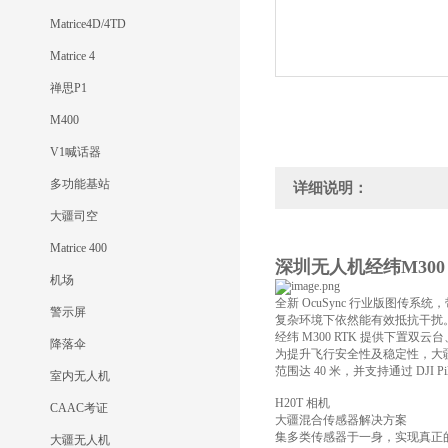
Matrice4D/4TD
Matrice 4
禅思P1
M400
V1喊话器
多功能基站
详细说明：
大疆司空
Matrice 400
深圳无人机经纬M300 
机场
全新 OcuSync 行业版图传系统
警示屏
复杂环境下依然能有效抵抗干扰。配
经纬 M300 RTK 提供下置双
降落伞
为提升飞行安全性及稳定性，大
范围达 40 米，并支持通过 DJ
室内无人机
H20T 相机
CAAC考证
大疆混合传感器解决方案
集多类传感器于一身，实现真正
大疆无人机