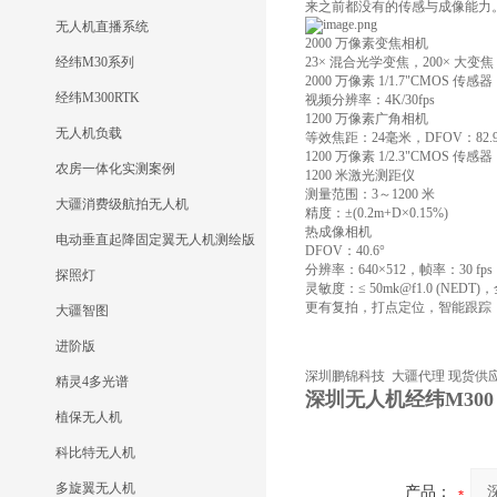
来之前都没有的传感与成像能力
无人机直播系统
2000 万像素变焦相机
经纬M30系列
23× 混合光学变焦，200× 大变焦
2000 万像素 1/1.7"CMOS 传感器
经纬M300RTK
视频分辨率：4K/30fps
1200 万像素广角相机
无人机负载
等效焦距：24毫米，DFOV：82.9
1200 万像素 1/2.3"CMOS 传感器
农房一体化实测案例
1200 米激光测距仪
测量范围：3～1200 米
大疆消费级航拍无人机
精度：±(0.2m+D×0.15%)
热成像相机
电动垂直起降固定翼无人机测绘版
DFOV：40.6°
分辨率：640×512，帧率：30 fps
探照灯
灵敏度：≤ 50mk@f1.0 (NEDT
更有复拍，打点定位，智能跟踪
大疆智图
进阶版
深圳鹏锦科技 大疆代理 现货供
精灵4多光谱
深圳无人机经纬M300 
植保无人机
科比特无人机
多旋翼无人机
产品：