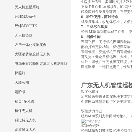
4 路接收信号，多同时支持 3 路10
支持 DJI Cellular 模块5，
无人机直播系统
轻松应对各类复杂环境，飞行更
经纬M30系列
6、轻巧便携，随时待命
机身度集成，收纳体积小，方便
经纬M300RTK
7、目标尽在掌握
经纬 M30 系列度集成了广角、
无人机负载
8、
图像性能
夜间飞行：飞行相机夜间视觉能
农房一体化实测案例
配合打点定位功能，标记障碍物
智能低光：变焦相机开启智能低
大疆消费级航拍无人机
可见光：无论目标远近、大小，
红外：即使在逆光或黑夜环境，
电动垂直起降固定翼无人机测绘版
激光测距：一键打点定位，快速
探照灯
大疆智图
广东无人机管道巡
数字化建设
进阶版
油气输送管道通常深埋地下或穿
精灵4多光谱
个管网系统健康运行的必要环节
植保无人机
双控接力作业
经纬M30系列支持同时对频A
科比特无人机
4G融合链路
多旋翼无人机
经纬M30系列可搭载4G天空端[