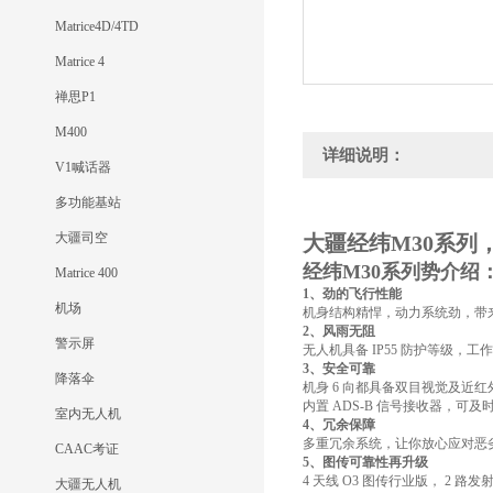
Matrice4D/4TD
Matrice 4
禅思P1
M400
详细说明：
V1喊话器
多功能基站
大疆司空
大疆经纬M30系
经纬M30系列势介绍
Matrice 400
1、劲的飞行性能
机场
机身结构精悍，动力系统劲，带
2、
风雨无阻
警示屏
无人机具备 IP55 防护等级，工作
3、安全可靠
降落伞
机身 6 向都具备双目视觉及近
内置 ADS-B 信号接收器，可
室内无人机
4、
冗余保障
多重冗余系统，让你放心应对恶
CAAC考证
5、图传可靠性再升级
4 天线 O3 图传行业版， 2 路
大疆无人机