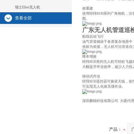
瑞士Elios无人机
效重建
使用经纬M30系列广角相机，沿
查看全部
图。
广东无人机管道巡
航线自动飞行
油气管道铺设于各类复杂地形中
坐标为依据，无人机可沿管道自
降本增效
经纬M30系列无人机可轻松飞
大幅提升作业效率，减少人力投
移动式作业
经纬M30遥控器可换装天线，
可实现无人化效无缝作业。
深圳鹏锦科技有限公司 大疆代理
产品：