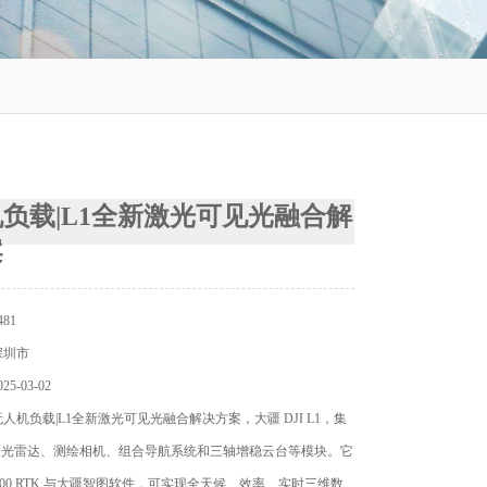
负载|L1全新激光可见光融合解
案
81
深圳市
5-03-02
人机负载|L1全新激光可见光融合解决方案，大疆 DJI L1，集
ox 激光雷达、测绘相机、组合导航系统和三轴增稳云台等模块。它
300 RTK 与大疆智图软件，可实现全天候、效率、实时三维数