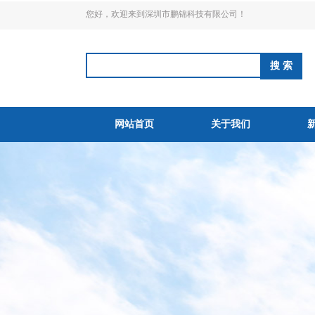
您好，欢迎来到深圳市鹏锦科技有限公司！
网站首页
关于我们