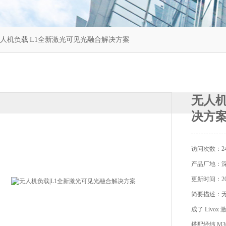
无人机负载|L1全新激光可见光融合解决方案
无人机
决方
访问次数：24
产品厂地：
更新时间：202
简要描述：无
成了 Liv
搭配经纬 M