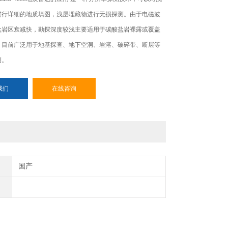
进行详细的地质填图，浅层埋藏物进行无损探测。由于电磁波
盐岩区衰减快，勘探深度较浅主要适用于碳酸盐岩裸露或覆盖
，目前广泛用于地基探查、地下空洞、岩溶、破碎带、断层等
测。
我们
在线咨询
国产