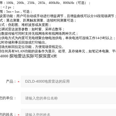
率：100k、200k、250k、285k、400kHz、800kHz（可选）；
< 2 ps ；
围：5ns～1us，可选；
益设置功能：用户可自动或手动进行增益调节，且增益曲线可以分16段现场调节
方式：逐点测量、距离触发测量、连续时间测量可选；
示方式：伪彩图、堆积波形或灰度图；
动态调试雷达波形参数：如时窗、采样点数等；
雷达数据传输可同时支持无线网络和有线网络两种方式；
雷达供电方式为内置可充电锂聚合物电池供电，单块电池可连续工作14小时以上；
据实时存储和事后回放或打印输出。
有现场光标回拉定位功能，方便现场管线定位。
采用任何具有WLAN功能的设备作为显示、处理、及存储单元，如笔记本电脑、
-4000 探地雷达实际可探深度4米
产品：
您的单位：
您的姓名：