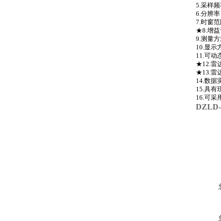
5.采样频
6.分辨率：
7.时窗范
★8.增
9.测量
10.显
11.可
★12.
★13.
14.数
15.具
16.可
DZLD