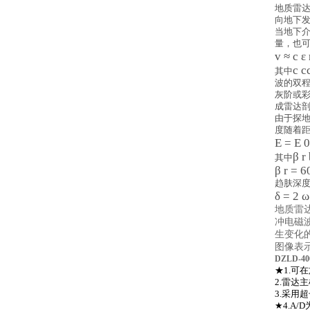
地质雷达
向地下发
当地下介
量，也
v ≈ c ε
c c
其中
波的双
灰阶或
成雷达
由于探
度随着
E = E 0
β r
其中
β r = 6
趋肤深
δ = 2 ω
地质雷
冲电磁
生变化
图像表
DZLD-
★1.可
2.雷达
3.采用
★4.A/