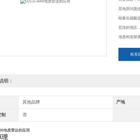
层地质问题
能量在碳酸
层浅的地区
地质构造探
联系
说明：
其他品牌
产地
定制
否
4000地质雷达的应用
原理