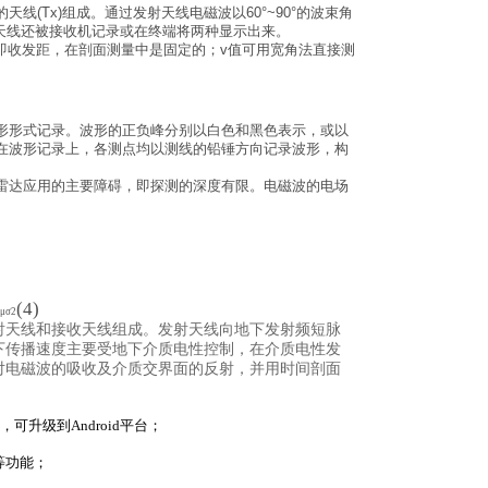
(Tx)组成。通过发射天线电磁波以60°~90°的波束角
收天线还被接收机记录或在终端将两种显示出来。
值即收发距，在剖面测量中是固定的；v值可用宽角法直接测
形形式记录。波形的正负峰分别以白色和黑色表示，或以
在波形记录上，各测点均以测线的铅锤方向记录波形，构
雷达应用的主要障碍，即探测的深度有限。电磁波的电场
(4)
μσ
2
射天线和接收天线组成。发射天线向地下发射频短脉
下传播速度主要受地下介质电性控制，在介质电性发
对电磁波的吸收及介质交界面的反射，并用时间剖面
，可升级到Android平台；
等功能；