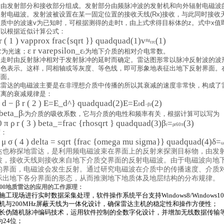
由发射部分和接收部分组成。发射部分由频脉冲波的发射机和向外辐射电磁波的天线
射电磁波。发射波被设置在某一固定位置的接收天线(Rx)接收，与此同时接
质中的波速v为已知时，可根据测得的走时t，由上式求得目标体的z。式中x
可以根据近似计算公式：
 r ( 1 ) vapprox frac{sqrt }} quadquad(1)
v
≈
(1)
r
ε
c
c
ε r varepsilon_
ε
为光速；
为地下介质的相对介电常数。
r
程走时由反射脉冲相对于发射脉冲的延时而确定。雷达图形常以脉冲反射波的波
彩色表示。这样，同相轴或等灰度、等色线，即可形象地表征出地下反射界面。
剖面。
地雷达的电磁波主要是在非理想介质中传播的所以其衰减的速度非常快，构成了
距离的衰减规律是：
 d − β r ( 2 ) E=E_d^} quadquad(2)
E
=
E
d
(2)
r
0
−
β
 beta_
β
为介质的吸收系数，它与介质的电性和频率有关，根据计算可以写为
r
0 π ρ r ( 3 ) beta_=frac {rhosqrt } quadquad(3)
β
=
(3)
r
ρr
60
π
度：
 μ σ ( 4 ) delta = sqrt {frac {omega mu sigma}} quadquad(4)
δ
=
ω
达也称探地雷达，是利用频电磁波束在界面上的反射来探测目标物，由发
波，接收天线则接收来自地下介质交界面的反射电磁波。由于电磁波向地
的界面，电磁波会发生反射。通过研究电磁波在介质中的传播速度、介质
示出地下各分界面的形态，从而推测地下地质体及地层结构的分布规律。
4000地质雷达的应用
的工作原理：
在施工现场进行实时数据采集处理，软件操作系统平台支持Windows8/Windows10
主机与200MHz屏蔽天线为一体化设计，确保雷达主机的稳定性和操作方便性；
超长伪随机脉冲编码技术，运用软件控制的全数字化设计，并增加无线数据传输
D为24位；